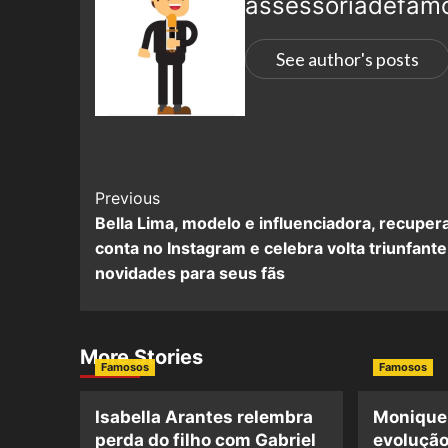
assessoriadefam
See author's posts
Previous
Bella Lima, modelo e influenciadora, recuper
conta no Instagram e celebra volta triunfant
novidades para seus fãs
More Stories
Famosos
Famosos
Isabella Arantes relembra
Monique
perda do filho com Gabriel
evolução