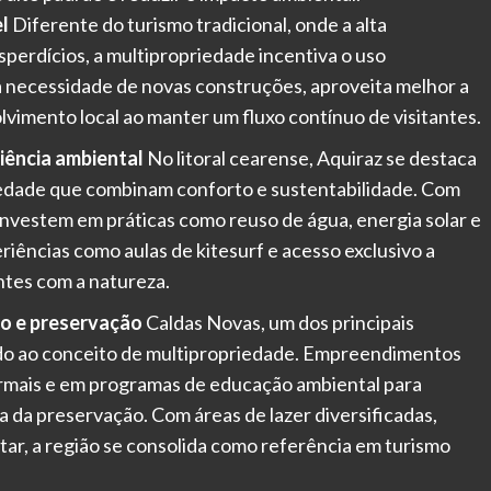
l
Diferente do turismo tradicional, onde a alta
perdícios, a multipropriedade incentiva o uso
a necessidade de novas construções, aproveita melhor a
vimento local ao manter um fluxo contínuo de visitantes.
iência ambiental
No litoral cearense, Aquiraz se destaca
edade que combinam conforto e sustentabilidade. Com
investem em práticas como reuso de água, energia solar e
riências como aulas de kitesurf e acesso exclusivo a
ntes com a natureza.
mo e preservação
Caldas Novas, um dos principais
ndo ao conceito de multipropriedade. Empreendimentos
ermais e em programas de educação ambiental para
a da preservação. Com áreas de lazer diversificadas,
ar, a região se consolida como referência em turismo