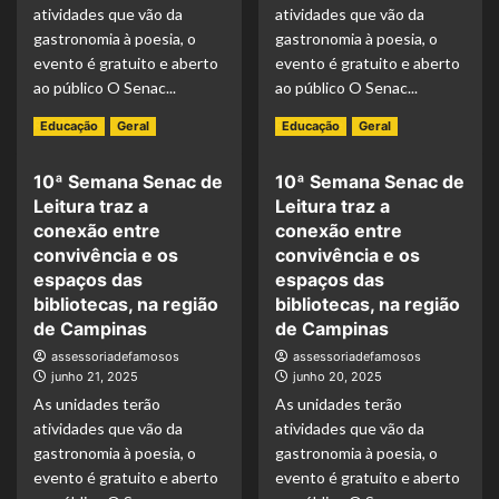
atividades que vão da
atividades que vão da
gastronomia à poesia, o
gastronomia à poesia, o
evento é gratuito e aberto
evento é gratuito e aberto
ao público O Senac...
ao público O Senac...
Read More
Read More
Educação
Geral
Educação
Geral
10ª Semana Senac de
10ª Semana Senac de
Leitura traz a
Leitura traz a
conexão entre
conexão entre
convivência e os
convivência e os
espaços das
espaços das
bibliotecas, na região
bibliotecas, na região
de Campinas
de Campinas
assessoriadefamosos
assessoriadefamosos
junho 21, 2025
junho 20, 2025
As unidades terão
As unidades terão
atividades que vão da
atividades que vão da
gastronomia à poesia, o
gastronomia à poesia, o
evento é gratuito e aberto
evento é gratuito e aberto