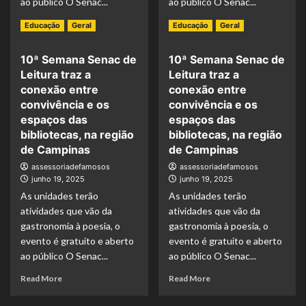
ao público O Senac...
ao público O Senac...
Read More
Read More
Educação
Geral
Educação
Geral
10ª Semana Senac de
10ª Semana Senac de
Leitura traz a
Leitura traz a
conexão entre
conexão entre
convivência e os
convivência e os
espaços das
espaços das
bibliotecas, na região
bibliotecas, na região
de Campinas
de Campinas
assessoriadefamosos
assessoriadefamosos
junho 19, 2025
junho 19, 2025
As unidades terão
As unidades terão
atividades que vão da
atividades que vão da
gastronomia à poesia, o
gastronomia à poesia, o
evento é gratuito e aberto
evento é gratuito e aberto
ao público O Senac...
ao público O Senac...
Read More
Read More