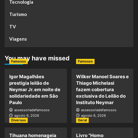
Tecnologia
Turismo
TV
Viagens
You may have missed
Famosos
Famosos
Igor Magalhães
Wilker Manoel Soares e
prestigia leilão de
Thiago Michelasi
Neymar Jr. em noite de
fazem cobertura
solidariedade em São
exclusiva do Leilão do
Paulo
Instituto Neymar
assessoriadefamosos
assessoriadefamosos
agosto 6, 2026
agosto 6, 2026
Diversos
Geral
Tihuana homenageia
Livro “Homo