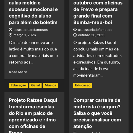
aulas molda o
outubro com oficinas
sucesso emocional e
de Frevo e prepara
cognitivo do aluno
grande final com
para além do boletim
Bumba-meu-boi
assessoriadefamosos
assessoriadefamosos
março 1, 2026
outubro 30, 2025
O início de um novo ano
O projeto Raízes Daqui
letivo é muito mais do que
concluiu mais um mês de
a compra de materiais ou o
atividades com resultados
retorno aos...
expressivos. Em outubro,
as oficinas de Frevo
Read More
movimentaram...
Read More
Educação
Geral
Música
Educação
Projeto Raízes Daqui
Comprar carteira de
transforma escolas
motorista é seguro?
do Rio em palco de
Saiba o que você
aprendizado e ritmo
precisa analisar com
com oficinas de
atenção
Frevo