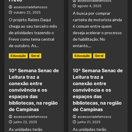
assessoriadefamosos
agosto 4, 2025
assessoriadefamosos
outubro 22, 2025
A busca por comprar
O projeto Raízes Daqui
carteira de motorista ainda
chega ao seu terceiro mês
é comum entre quem
de atividades trazendo o
deseja acelerar o processo
Frevo como tema central
de habilitação. No
de outubro. As...
entanto,...
Read More
Read More
Educação
Geral
Educação
Geral
10ª Semana Senac de
10ª Semana Senac de
Leitura traz a
Leitura traz a
conexão entre
conexão entre
convivência e os
convivência e os
espaços das
espaços das
bibliotecas, na região
bibliotecas, na região
de Campinas
de Campinas
assessoriadefamosos
assessoriadefamosos
junho 22, 2025
junho 21, 2025
As unidades terão
As unidades terão