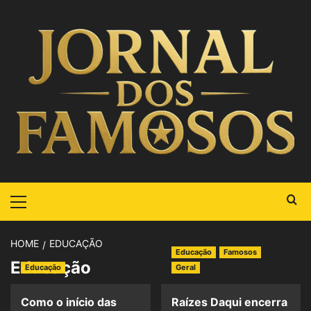
HOME
EDUCAÇÃO
Educação
Famosos
Educação
Educação
Geral
Como o início das
Raízes Daqui encerra