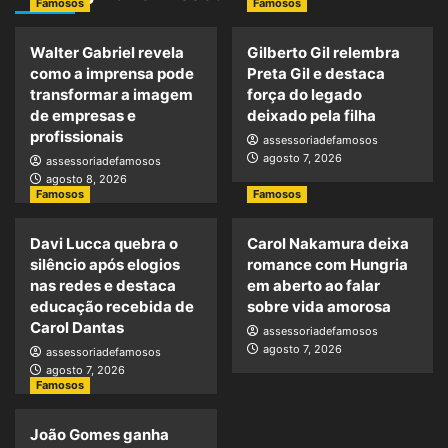
Famosos
Famosos
Walter Gabriel revela
Gilberto Gil relembra
como a imprensa pode
Preta Gil e destaca
transformar a imagem
força do legado
de empresas e
deixado pela filha
profissionais
assessoriadefamosos
agosto 7, 2026
assessoriadefamosos
agosto 8, 2026
Famosos
Famosos
Davi Lucca quebra o
Carol Nakamura deixa
silêncio após elogios
romance com Hungria
nas redes e destaca
em aberto ao falar
educação recebida de
sobre vida amorosa
Carol Dantas
assessoriadefamosos
agosto 7, 2026
assessoriadefamosos
agosto 7, 2026
Famosos
João Gomes ganha