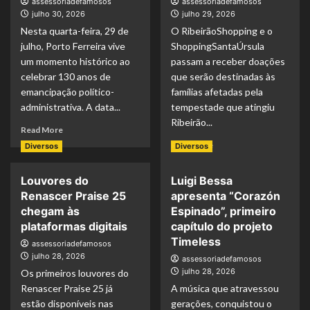
assessoriadefamosos
assessoriadefamosos
julho 30, 2026
julho 29, 2026
Nesta quarta-feira, 29 de
O RibeirãoShopping e o
julho, Porto Ferreira vive
ShoppingSantaÚrsula
um momento histórico ao
passam a receber doações
celebrar 130 anos de
que serão destinadas às
emancipação político-
famílias afetadas pela
administrativa. A data...
tempestade que atingiu
Ribeirão...
Read More
Read More
Diversos
Diversos
Louvores do
Luigi Bessa
Renascer Praise 25
apresenta “Corazón
chegam às
Espinado”, primeiro
plataformas digitais
capítulo do projeto
Timeless
assessoriadefamosos
julho 28, 2026
assessoriadefamosos
julho 28, 2026
Os primeiros louvores do
Renascer Praise 25 já
A música que atravessou
estão disponíveis nas
gerações, conquistou o