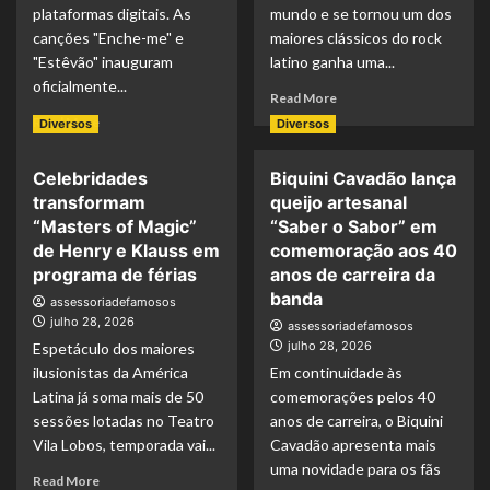
plataformas digitais. As
mundo e se tornou um dos
canções "Enche-me" e
maiores clássicos do rock
"Estêvão" inauguram
latino ganha uma...
oficialmente...
Read More
Read More
Diversos
Diversos
Celebridades
Biquini Cavadão lança
transformam
queijo artesanal
“Masters of Magic”
“Saber o Sabor” em
de Henry e Klauss em
comemoração aos 40
programa de férias
anos de carreira da
banda
assessoriadefamosos
julho 28, 2026
assessoriadefamosos
julho 28, 2026
Espetáculo dos maiores
ilusionistas da América
Em continuidade às
Latina já soma mais de 50
comemorações pelos 40
sessões lotadas no Teatro
anos de carreira, o Biquini
Vila Lobos, temporada vai...
Cavadão apresenta mais
uma novidade para os fãs
Read More