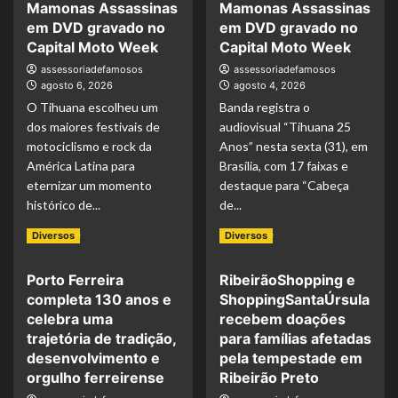
Mamonas Assassinas
Mamonas Assassinas
em DVD gravado no
em DVD gravado no
Capital Moto Week
Capital Moto Week
assessoriadefamosos
assessoriadefamosos
agosto 6, 2026
agosto 4, 2026
O Tihuana escolheu um
Banda registra o
dos maiores festivais de
audiovisual “Tihuana 25
motociclismo e rock da
Anos” nesta sexta (31), em
América Latina para
Brasília, com 17 faixas e
eternizar um momento
destaque para “Cabeça
histórico de...
de...
Read More
Read More
Diversos
Diversos
Porto Ferreira
RibeirãoShopping e
completa 130 anos e
ShoppingSantaÚrsula
celebra uma
recebem doações
trajetória de tradição,
para famílias afetadas
desenvolvimento e
pela tempestade em
orgulho ferreirense
Ribeirão Preto