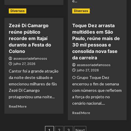
e...
Read More
Diversos
Diversos
Zezé Di Camargo
Toque Dez arrasta
reúne público
multidões em São
recorde em Itajaí
Paulo, reúne mais de
durante a Festa do
30 mil pessoas e
Colono
consolida nova fase
da carreira
assessoriadefamosos
julho 27, 2026
assessoriadefamosos
julho 27, 2026
Cantor foi a grande atração
da noite deste sábado e
O Grupo Toque Dez
emocionou milhares de fãs
encerrou o fim de semana
Zezé Di Camargo
com números que refletem
protagonizou uma noite...
a força do projeto no
cenário nacional....
Read More
Read More
1
2
3
Next