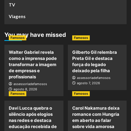
TV
Viagens
You may have missed
Famosos
Famosos
Walter Gabriel revela
Gilberto Gil relembra
como a imprensa pode
Preta Gil e destaca
transformar a imagem
força do legado
de empresas e
deixado pela filha
profissionais
assessoriadefamosos
agosto 7, 2026
assessoriadefamosos
agosto 8, 2026
Famosos
Famosos
Davi Lucca quebra o
Carol Nakamura deixa
silêncio após elogios
romance com Hungria
nas redes e destaca
em aberto ao falar
educação recebida de
sobre vida amorosa