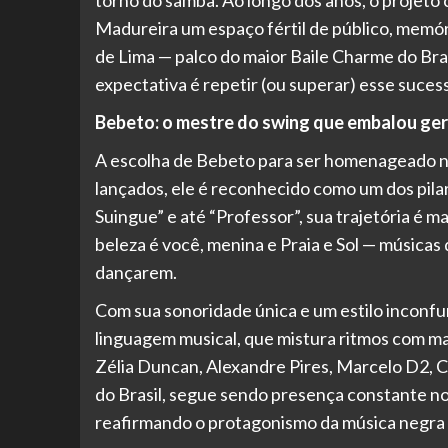
Madureira um espaço fértil de público, memó
de Lima — palco do maior Baile Charme do Bras
expectativa é repetir (ou superar) esse suces
Bebeto: o mestre do swing que embalou ge
A escolha de Bebeto para ser homenageado não
lançados, ele é reconhecido como um dos pil
Suingue” e até “Professor”, sua trajetória é 
beleza é você, menina e Praia e Sol — música
dançarem.
Com sua sonoridade única e um estilo inconfund
linguagem musical, que mistura ritmos com mae
Zélia Duncan, Alexandre Pires, Marcelo D2, 
do Brasil, segue sendo presença constante no
reafirmando o protagonismo da música negra b