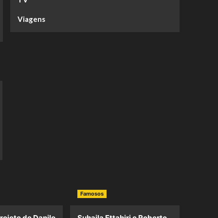
Viagens
Famosos
projeto de Danilo
Suhaila Ettahiri e Roberto