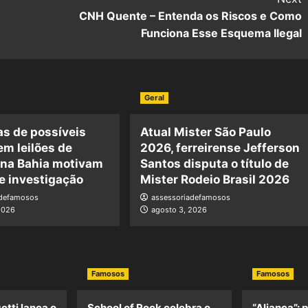
CNH Quente – Entenda os Riscos e Como
Funciona Esse Esquema Ilegal
Geral
s de possíveis
Atual Mister São Paulo
em leilões de
2026, ferreirense Jefferson
 na Bahia motivam
Santos disputa o título de
e investigação
Mister Rodeio Brasil 2026
adefamosos
assessoriadefamosos
2026
agosto 3, 2026
Famosos
Famosos
etti lança o
School of Rock celebra o
“Aliança”: 