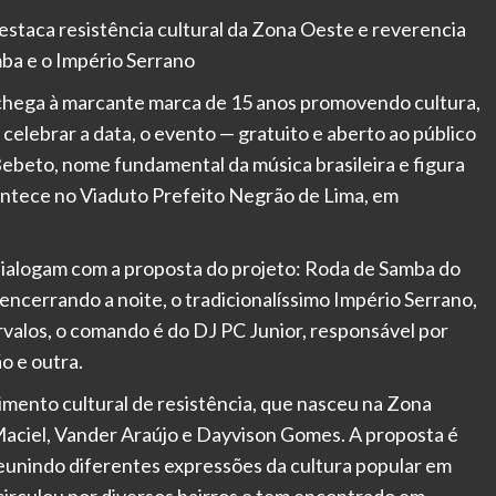
staca resistência cultural da Zona Oeste e reverencia
ba e o Império Serrano
e chega à marcante marca de 15 anos promovendo cultura,
celebrar a data, o evento — gratuito e aberto ao público
beto, nome fundamental da música brasileira e figura
ontece no Viaduto Prefeito Negrão de Lima, em
ialogam com a proposta do projeto: Roda de Samba do
 encerrando a noite, o tradicionalíssimo Império Serrano,
valos, o comando é do DJ PC Junior, responsável por
o e outra.
imento cultural de resistência, que nasceu na Zona
Maciel, Vander Araújo e Dayvison Gomes. A proposta é
 reunindo diferentes expressões da cultura popular em
circulou por diversos bairros e tem encontrado em