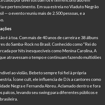
ria e pertencimento. Em sua estreia no Viaduto Negrão
il — o evento reuniu mais de 2.500 pessoas, e a
so.
rações
 é à toa. Com mais de 40 anos de carreira e 38 álbuns
ares do Samba-Rock no Brasil. Conhecido como “Rei do
marcada por hits inesquecíveis como Menina Carolina, A
s que atravessam o tempo e continuam fazendo multidões
ível ao violão, Bebeto sempre foi fiel à própria
stria. Ícone cult, ele influencia de DJs a cantores como
Cidade Negra e Fernanda Abreu. Aclamado dentro e fora
s palcos, levando seu swing para diferentes públicos e
rasileira.