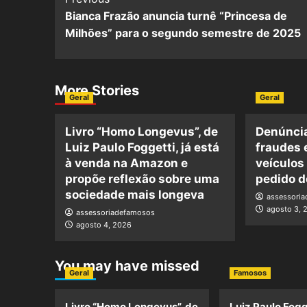
Bianca Frazão anuncia turnê “Princesa de
Milhões” para o segundo semestre de 2025
More Stories
Geral
Geral
Livro “Homo Longevus”, de
Denúncia
Luiz Paulo Foggetti, já está
fraudes 
à venda na Amazon e
veículos
propõe reflexão sobre uma
pedido d
sociedade mais longeva
assessori
agosto 3, 
assessoriadefamosos
agosto 4, 2026
You may have missed
Geral
Famosos
Livro “Homo Longevus”, de
Luiz Paulo Fogg