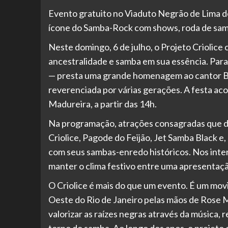
Evento gratuito no Viaduto Negrão de Lima de
ícone do Samba-Rock com shows, roda de sam
Neste domingo, 6 de julho, o Projeto Criolic
ancestralidade e samba em sua essência. Para 
— presta uma grande homenagem ao cantor Be
reverenciada por várias gerações. A festa ac
Madureira, a partir das 14h.
Na programação, atrações consagradas que d
Criolice, Pagode do Feijão, Jet Samba Black e,
com seus sambas-enredo históricos. Nos inter
manter o clima festivo entre uma apresentaçã
O Criolice é mais do que um evento. É um mov
Oeste do Rio de Janeiro pelas mãos de Rose 
valorizar as raízes negras através da música,
torno do samba. Ao longo dos anos, o projeto 