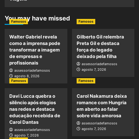
You may have missed
Famosos
Famosos
Walter Gabriel revela
Gilberto Gil relembra
como a imprensa pode
Preta Gil e destaca
transformar a imagem
força do legado
de empresas e
deixado pela filha
profissionais
assessoriadefamosos
agosto 7, 2026
assessoriadefamosos
agosto 8, 2026
Famosos
Famosos
Davi Lucca quebra o
Carol Nakamura deixa
silêncio após elogios
romance com Hungria
nas redes e destaca
em aberto ao falar
educação recebida de
sobre vida amorosa
Carol Dantas
assessoriadefamosos
agosto 7, 2026
assessoriadefamosos
agosto 7, 2026