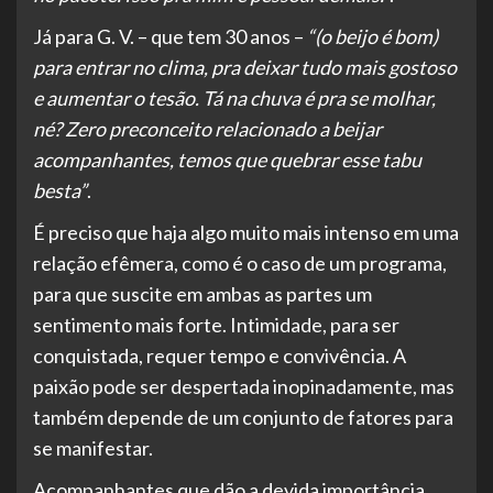
Já para G. V. – que tem 30 anos –
“(o beijo é bom)
para entrar no clima, pra deixar tudo mais gostoso
e aumentar o tesão. Tá na chuva é pra se molhar,
né? Zero preconceito relacionado a beijar
acompanhantes, temos que quebrar esse tabu
besta”
.
É preciso que haja algo muito mais intenso em uma
relação efêmera, como é o caso de um programa,
para que suscite em ambas as partes um
sentimento mais forte. Intimidade, para ser
conquistada, requer tempo e convivência. A
paixão pode ser despertada inopinadamente, mas
também depende de um conjunto de fatores para
se manifestar.
Acompanhantes que dão a devida importância