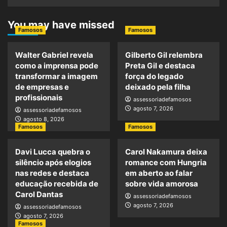
You may have missed
Famosos
Famosos
Walter Gabriel revela
Gilberto Gil relembra
como a imprensa pode
Preta Gil e destaca
transformar a imagem
força do legado
de empresas e
deixado pela filha
profissionais
assessoriadefamosos
agosto 7, 2026
assessoriadefamosos
agosto 8, 2026
Famosos
Famosos
Davi Lucca quebra o
Carol Nakamura deixa
silêncio após elogios
romance com Hungria
nas redes e destaca
em aberto ao falar
educação recebida de
sobre vida amorosa
Carol Dantas
assessoriadefamosos
agosto 7, 2026
assessoriadefamosos
agosto 7, 2026
Famosos