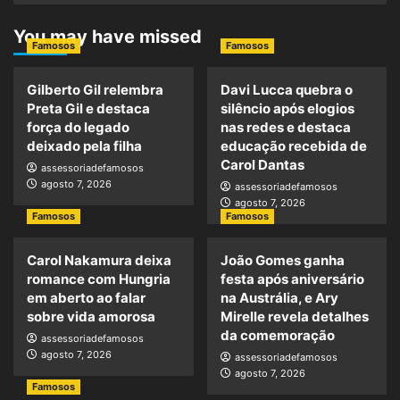
You may have missed
Famosos
Famosos
Gilberto Gil relembra
Davi Lucca quebra o
Preta Gil e destaca
silêncio após elogios
força do legado
nas redes e destaca
deixado pela filha
educação recebida de
Carol Dantas
assessoriadefamosos
agosto 7, 2026
assessoriadefamosos
agosto 7, 2026
Famosos
Famosos
Carol Nakamura deixa
João Gomes ganha
romance com Hungria
festa após aniversário
em aberto ao falar
na Austrália, e Ary
sobre vida amorosa
Mirelle revela detalhes
da comemoração
assessoriadefamosos
agosto 7, 2026
assessoriadefamosos
agosto 7, 2026
Famosos