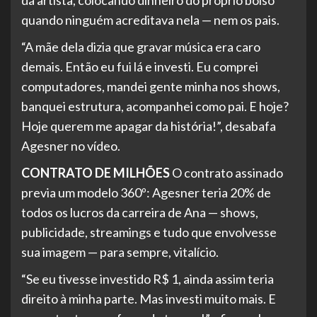
da artista, colocando dinheiro do próprio bolso
quando ninguém acreditava nela — nem os pais.
“A mãe dela dizia que gravar música era caro
demais. Então eu fui lá e investi. Eu comprei
computadores, mandei gente minha nos shows,
banquei estrutura, acompanhei como pai. E hoje?
Hoje querem me apagar da história!”, desabafa
Agesner no vídeo.
CONTRATO DE MILHÕES
O contrato assinado
previa um modelo 360º: Agesner teria 20% de
todos os lucros da carreira de Ana — shows,
publicidade, streamings e tudo que envolvesse
sua imagem — para sempre, vitalício.
“Se eu tivesse investido R$ 1, ainda assim teria
direito à minha parte. Mas investi muito mais. E