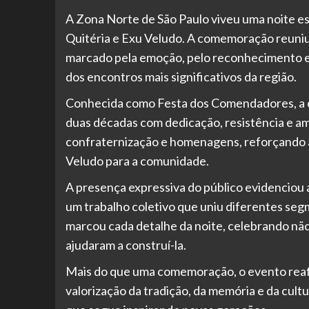
A Zona Norte de São Paulo viveu uma noite esp
Quitéria e Exu Veludo. A comemoração reuniu
marcado pela emoção, pelo reconhecimento e 
dos encontros mais significativos da região.
Conhecida como Festa dos Comendadores, a ce
duas décadas com dedicação, resistência e a
confraternização e homenagens, reforçando a 
Veludo para a comunidade.
A presença expressiva do público evidenciou a
um trabalho coletivo que uniu diferentes seg
marcou cada detalhe da noite, celebrando nã
ajudaram a construí-la.
Mais do que uma comemoração, o evento reaf
valorização da tradição, da memória e da cult