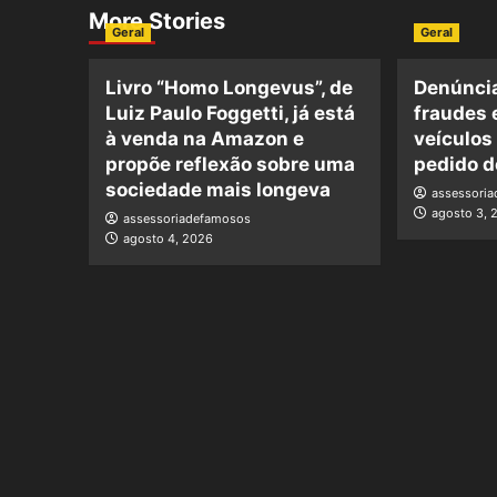
More Stories
Geral
Geral
Livro “Homo Longevus”, de
Denúncia
Luiz Paulo Foggetti, já está
fraudes 
à venda na Amazon e
veículos
propõe reflexão sobre uma
pedido d
sociedade mais longeva
assessori
agosto 3, 
assessoriadefamosos
agosto 4, 2026