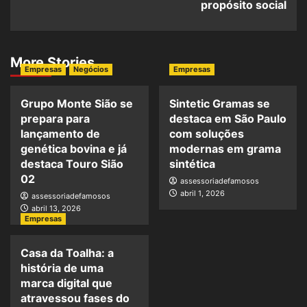
propósito social
More Stories
Empresas
Negócios
Empresas
Grupo Monte Sião se
Sintetic Gramas se
prepara para
destaca em São Paulo
lançamento de
com soluções
genética bovina e já
modernas em grama
destaca Touro Sião
sintética
02
assessoriadefamosos
abril 1, 2026
assessoriadefamosos
abril 13, 2026
Empresas
Casa da Toalha: a
história de uma
marca digital que
atravessou fases do