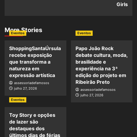
Girls
More Stories
Eventos
Eventos
ShoppingSantaÚrsula
Papo João Rock
recebe exposição
debate cultura, moda,
que transforma a
brasilidade e
natureza em
experiência na 3ª
expressão artística
edição do projeto em
Ribeirão Preto
assessoriadefamosos
julho 27, 2026
assessoriadefamosos
julho 27, 2026
Eventos
Toy Story e opções
de lazer são
destaques dos
últimos dias de férias