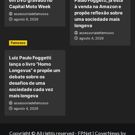
em DVD gravado no
Paulo Foggetti, já está
Capital Moto Week
à venda na Amazon e
propõe reflexão sobre
assessoriadefamosos
uma sociedade mais
agosto 6, 2026
longeva
assessoriadefamosos
agosto 4, 2026
Famosos
Luiz Paulo Foggetti
lança o livro “Homo
Longevus” e propõe um
debate sobre os
desafios de uma
sociedade cada vez
mais longeva
assessoriadefamosos
agosto 4, 2026
Copyright © All rights reserved - FPNet
|
CoverNews
by