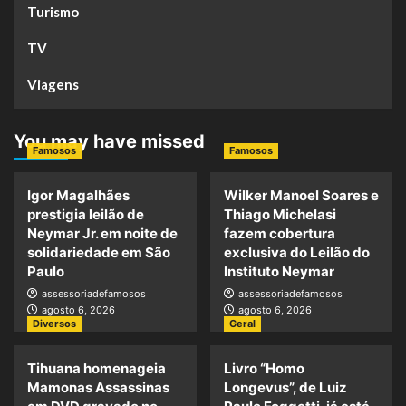
Turismo
TV
Viagens
You may have missed
Famosos
Famosos
Igor Magalhães
Wilker Manoel Soares e
prestigia leilão de
Thiago Michelasi
Neymar Jr. em noite de
fazem cobertura
solidariedade em São
exclusiva do Leilão do
Paulo
Instituto Neymar
assessoriadefamosos
assessoriadefamosos
agosto 6, 2026
agosto 6, 2026
Diversos
Geral
Tihuana homenageia
Livro “Homo
Mamonas Assassinas
Longevus”, de Luiz