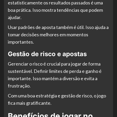
estatisticamente os resultados passados é uma
boa prática. Isso mostra tendências que podem
ajudar.
Usar padrões de aposta também é útil. Isso ajuda a
tomar decisões melhores em momentos
importantes.
Gestão de risco e apostas
Gerenciar o risco é crucial para jogar de forma
sustentável. Definir limites de perda e ganho é
importante. Isso mantém a diversão e evita a
frustração.
Com uma boa estratégia e gestão de risco, o jogo
fica mais gratificante.
Benefícios de jogar no