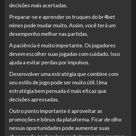
decisões mais acertadas.
Preparar-se e aprender os truques do br4bet
mines pode mudar muito. Assim, você terá um
desempenho melhor nas partidas.
A paciência é muito importante. Os jogadores
devem escolher suas jogadas com cuidado. Isso
ajuda a evitar perdas por impulsos.
Desenvolver uma estratégia que combine com
seu estilo de jogo pode ser muito útil. Uma
estratégia bem pensada é mais eficaz que
decisões apressadas.
Outro ponto importante é aproveitar as
promoções e bônus da plataforma. Ficar de olho
nessas oportunidades pode aumentar suas