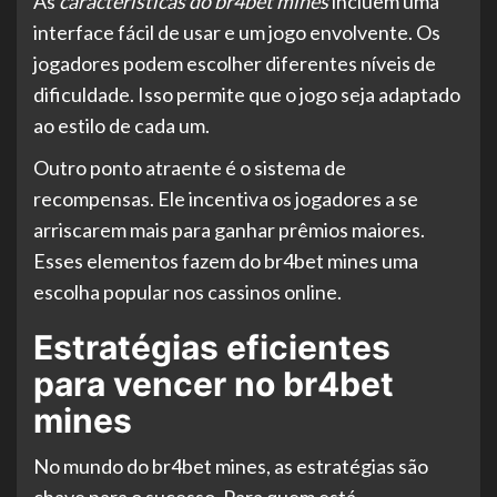
As
características do br4bet mines
incluem uma
interface fácil de usar e um jogo envolvente. Os
jogadores podem escolher diferentes níveis de
dificuldade. Isso permite que o jogo seja adaptado
ao estilo de cada um.
Outro ponto atraente é o sistema de
recompensas. Ele incentiva os jogadores a se
arriscarem mais para ganhar prêmios maiores.
Esses elementos fazem do br4bet mines uma
escolha popular nos cassinos online.
Estratégias eficientes
para vencer no br4bet
mines
No mundo do br4bet mines, as estratégias são
chave para o sucesso. Para quem está