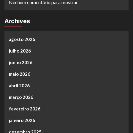
Nenhum comentário para mostrar.
Archives
agosto 2026
julho 2026
junho 2026
maio 2026
abril 2026
março 2026
fevereiro 2026
janeiro 2026
dezembro 2025