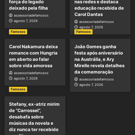
força do legado
nas redes e destaca
deixado pela filha
educação recebida de
Carol Dantas
assessoriadefamosos
agosto 7, 2026
assessoriadefamosos
agosto 7, 2026
Famosos
Famosos
Carol Nakamura deixa
João Gomes ganha
romance com Hungria
festa após aniversário
em aberto ao falar
na Austrália, e Ary
sobre vida amorosa
Mirelle revela detalhes
da comemoração
assessoriadefamosos
agosto 7, 2026
assessoriadefamosos
agosto 7, 2026
Famosos
Stefany, ex-atriz mirim
de “Carrossel”,
desabafa sobre
músicas da novela e
diz nunca ter recebido