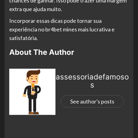
chances de ganhar. Isso pode trazer uma margem
extra que ajuda muito.
Incorporar essas dicas pode tornar sua
experiência no br4bet mines mais lucrativa e
satisfatória.
About The Author
assessoriadefamoso
s
See author's posts