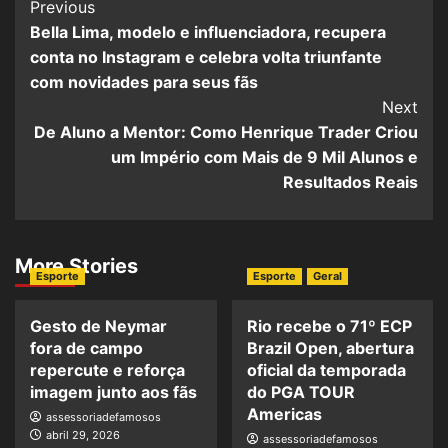
Previous
Bella Lima, modelo e influenciadora, recupera
conta no Instagram e celebra volta triunfante
com novidades para seus fãs
Next
De Aluno a Mentor: Como Henrique Trader Criou
um Império com Mais de 9 Mil Alunos e
Resultados Reais
More Stories
Esporte
Esporte
Geral
Gesto de Neymar
Rio recebe o 71º ECP
fora de campo
Brazil Open, abertura
repercute e reforça
oficial da temporada
imagem junto aos fãs
do PGA TOUR
Americas
assessoriadefamosos
abril 29, 2026
assessoriadefamosos