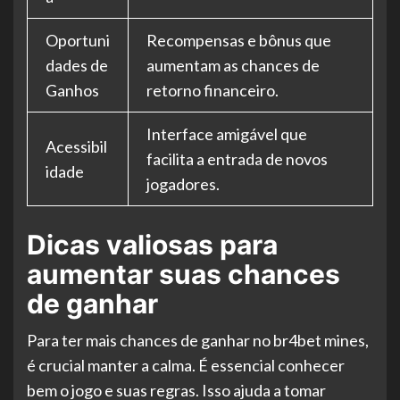
Oportuni
Recompensas e bônus que
dades de
aumentam as chances de
Ganhos
retorno financeiro.
Interface amigável que
Acessibil
facilita a entrada de novos
idade
jogadores.
Dicas valiosas para
aumentar suas chances
de ganhar
Para ter mais chances de ganhar no br4bet mines,
é crucial manter a calma. É essencial conhecer
bem o jogo e suas regras. Isso ajuda a tomar