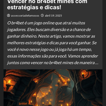
Vencer no br4bet mines com
estratégias e dicas!
assessoriadefamosos
abril 19, 2025
O br4bet é um jogo online que atrai muitos
jogadores. Eles buscam diversão e a chance de
ganhar dinheiro. Neste artigo, vamos mostrar as
melhores estratégias e dicas para você ganhar. Se
você é novo nesse jogo ou já joga há um tempo,
essas informações são para você. Vamos aprender
juntos como vencer no br4bet mines de maneira …