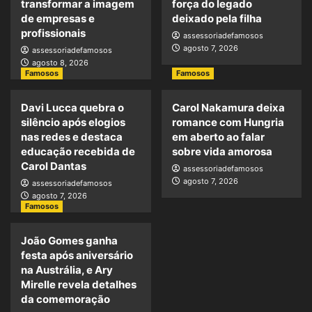
transformar a imagem
força do legado
de empresas e
deixado pela filha
profissionais
assessoriadefamosos
agosto 7, 2026
assessoriadefamosos
agosto 8, 2026
Famosos
Famosos
Davi Lucca quebra o
Carol Nakamura deixa
silêncio após elogios
romance com Hungria
nas redes e destaca
em aberto ao falar
educação recebida de
sobre vida amorosa
Carol Dantas
assessoriadefamosos
agosto 7, 2026
assessoriadefamosos
agosto 7, 2026
Famosos
João Gomes ganha
festa após aniversário
na Austrália, e Ary
Mirelle revela detalhes
da comemoração