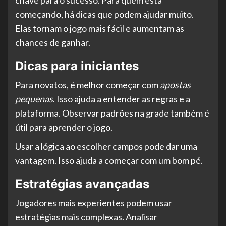
começando, há dicas que podem ajudar muito.
Elas tornam o jogo mais fácil e aumentam as
chances de ganhar.
Dicas para iniciantes
Para novatos, é melhor começar com
apostas
pequenas
. Isso ajuda a entender as regras e a
plataforma. Observar padrões na grade também é
útil para aprender o jogo.
Usar a lógica ao escolher campos pode dar uma
vantagem. Isso ajuda a começar com um bom pé.
Estratégias avançadas
Jogadores mais experientes podem usar
estratégias mais complexas. Analisar