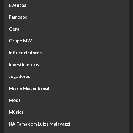
Eventos
Famosos
Geral
Grupo MW
Influenciadores
Investimentos
Jogadores
Miss e Mister Brasil
Moda
Música
NA Fama com Luiza Malavazzi