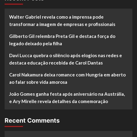
Walter Gabriel revela como a imprensa pode
transformar a imagem de empresas e profissionais
Gilberto Gil relembra Preta Gil e destaca força do
legado deixado pela filha
Davi Lucca quebra o silêncio após elogios nas redes e
destaca educação recebida de Carol Dantas
Carol Nakamura deixa romance com Hungria em aberto
ao falar sobre vida amorosa
João Gomes ganha festa após aniversário na Austrália,
e Ary Mirelle revela detalhes da comemoração
Recent Comments