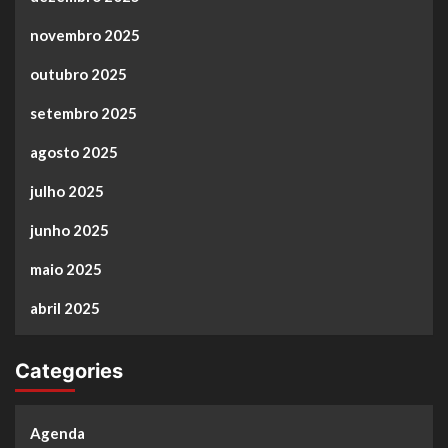
novembro 2025
outubro 2025
setembro 2025
agosto 2025
julho 2025
junho 2025
maio 2025
abril 2025
Categories
Agenda