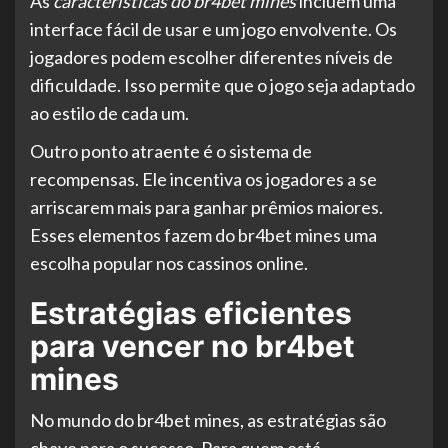
As
características do br4bet mines
incluem uma
interface fácil de usar e um jogo envolvente. Os
jogadores podem escolher diferentes níveis de
dificuldade. Isso permite que o jogo seja adaptado
ao estilo de cada um.
Outro ponto atraente é o sistema de
recompensas. Ele incentiva os jogadores a se
arriscarem mais para ganhar prêmios maiores.
Esses elementos fazem do br4bet mines uma
escolha popular nos cassinos online.
Estratégias eficientes
para vencer no br4bet
mines
No mundo do br4bet mines, as estratégias são
chave para o sucesso. Para quem está