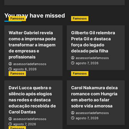
You may have missed
Famosos
Famosos
Walter Gabriel revela
Gilberto Gil relembra
como a imprensa pode
Preta Gil e destaca
transformar a imagem
força do legado
de empresas e
deixado pela filha
profissionais
assessoriadefamosos
agosto 7, 2026
assessoriadefamosos
agosto 8, 2026
Famosos
Famosos
Davi Lucca quebra o
Carol Nakamura deixa
silêncio após elogios
romance com Hungria
nas redes e destaca
em aberto ao falar
educação recebida de
sobre vida amorosa
Carol Dantas
assessoriadefamosos
agosto 7, 2026
assessoriadefamosos
agosto 7, 2026
Famosos