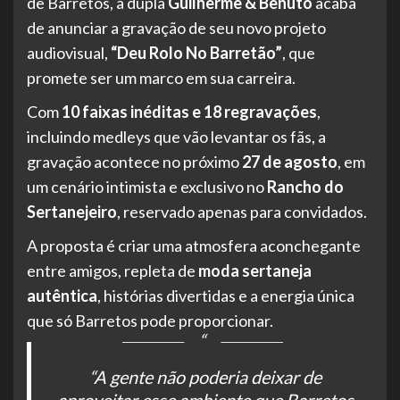
de Barretos, a dupla
Guilherme & Benuto
acaba
de anunciar a gravação de seu novo projeto
audiovisual,
“Deu Rolo No Barretão”
, que
promete ser um marco em sua carreira.
Com
10 faixas inéditas e 18 regravações
,
incluindo medleys que vão levantar os fãs, a
gravação acontece no próximo
27 de agosto
, em
um cenário intimista e exclusivo no
Rancho do
Sertanejeiro
, reservado apenas para convidados.
A proposta é criar uma atmosfera aconchegante
entre amigos, repleta de
moda sertaneja
autêntica
, histórias divertidas e a energia única
que só Barretos pode proporcionar.
“A gente não poderia deixar de