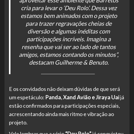
aproveitar esse ambiente que Barretos
cria para levar o ‘Deu Rolo’. Dessa vez
estamos bem animados com o projeto
para trazer regravações cheias de
diversão e algumas inéditas com
participações incríveis. Imagina a
resenha que vai ser ao lado de tantos
amigos, estamos contando os minutos”,
destacam Guilherme & Benuto.
E os convidados não deixam dúvidas de que será
um espetáculo:
Panda, Xand Avião e Jiraya Uai
já
estão confirmados para participações especiais,
acrescentando ainda mais ritmo e vibração ao
projeto.
Vale lembrar que a série
“Deu Rolo”
já conquistou