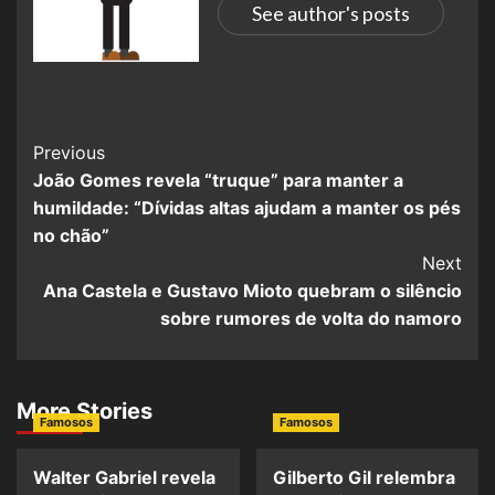
See author's posts
Previous
João Gomes revela “truque” para manter a
humildade: “Dívidas altas ajudam a manter os pés
no chão”
Next
Ana Castela e Gustavo Mioto quebram o silêncio
sobre rumores de volta do namoro
More Stories
Famosos
Famosos
Walter Gabriel revela
Gilberto Gil relembra