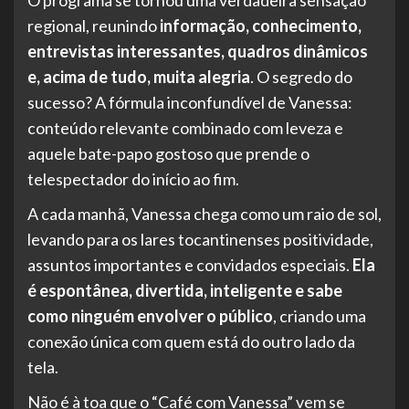
O programa se tornou uma verdadeira sensação
regional, reunindo
informação, conhecimento,
entrevistas interessantes, quadros dinâmicos
e, acima de tudo, muita alegria
. O segredo do
sucesso? A fórmula inconfundível de Vanessa:
conteúdo relevante combinado com leveza e
aquele bate-papo gostoso que prende o
telespectador do início ao fim.
A cada manhã, Vanessa chega como um raio de sol,
levando para os lares tocantinenses positividade,
assuntos importantes e convidados especiais.
Ela
é espontânea, divertida, inteligente e sabe
como ninguém envolver o público
, criando uma
conexão única com quem está do outro lado da
tela.
Não é à toa que o “Café com Vanessa” vem se