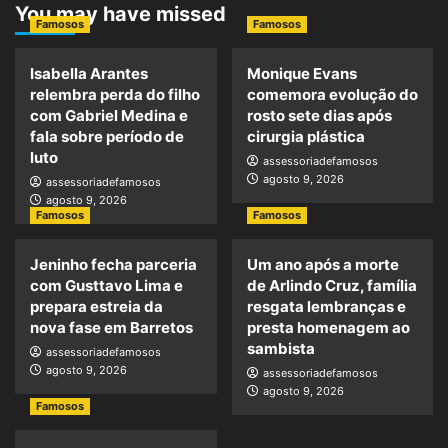
You may have missed
Famosos
Famosos
Isabella Arantes
Monique Evans
relembra perda do filho
comemora evolução do
com Gabriel Medina e
rosto sete dias após
fala sobre período de
cirurgia plástica
luto
assessoriadefamosos
agosto 9, 2026
assessoriadefamosos
agosto 9, 2026
Famosos
Famosos
Jeninho fecha parceria
Um ano após a morte
com Gusttavo Lima e
de Arlindo Cruz, família
prepara estreia da
resgata lembranças e
nova fase em Barretos
presta homenagem ao
sambista
assessoriadefamosos
agosto 9, 2026
assessoriadefamosos
agosto 9, 2026
Famosos