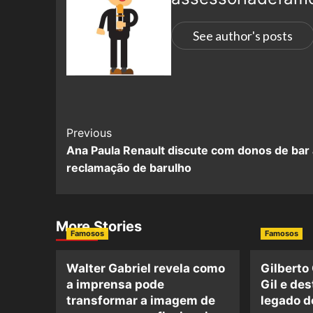
See author's posts
Previous
Ana Paula Renault discute com donos de bar
reclamação de barulho
More Stories
Famosos
Famosos
Walter Gabriel revela como
Gilberto
a imprensa pode
Gil e de
transformar a imagem de
legado d