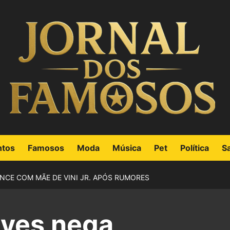
ntos
Famosos
Moda
Música
Pet
Política
S
CE COM MÃE DE VINI JR. APÓS RUMORES
lves nega