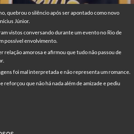
nho, quebrou o silêncio após ser apontado como novo
nícius Júnior.
ram vistos conversando durante um evento no Rio de
m possível envolvimento.
r relação amorosa e afirmou que tudo não passou de
r.
agens foi mal interpretada e não representa um romance.
le reforçou que não há nada além de amizade e pediu
osos