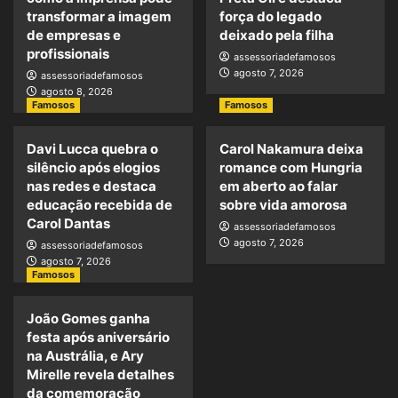
transformar a imagem
força do legado
de empresas e
deixado pela filha
profissionais
assessoriadefamosos
agosto 7, 2026
assessoriadefamosos
agosto 8, 2026
Famosos
Famosos
Davi Lucca quebra o
Carol Nakamura deixa
silêncio após elogios
romance com Hungria
nas redes e destaca
em aberto ao falar
educação recebida de
sobre vida amorosa
Carol Dantas
assessoriadefamosos
agosto 7, 2026
assessoriadefamosos
agosto 7, 2026
Famosos
João Gomes ganha
festa após aniversário
na Austrália, e Ary
Mirelle revela detalhes
da comemoração