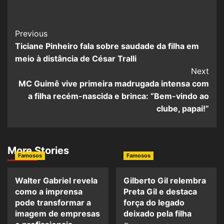
Previous
Ticiane Pinheiro fala sobre saudade da filha em
meio à distância de César Tralli
Next
MC Guimê vive primeira madrugada intensa com
a filha recém-nascida e brinca: “Bem-vindo ao
clube, papai!”
More Stories
Famosos
Famosos
Walter Gabriel revela
Gilberto Gil relembra
como a imprensa
Preta Gil e destaca
pode transformar a
força do legado
imagem de empresas
deixado pela filha