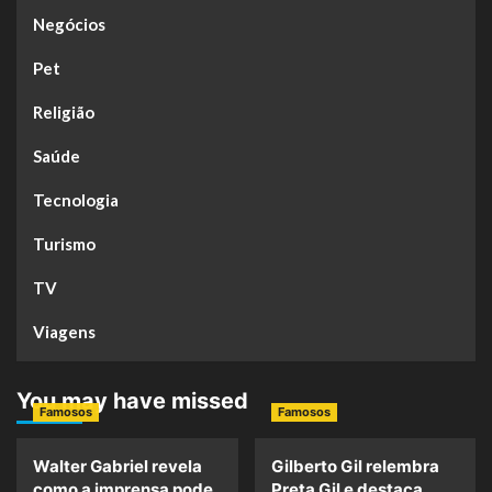
Negócios
Pet
Religião
Saúde
Tecnologia
Turismo
TV
Viagens
You may have missed
Famosos
Famosos
Walter Gabriel revela
Gilberto Gil relembra
como a imprensa pode
Preta Gil e destaca