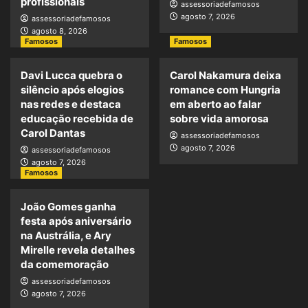
profissionais
assessoriadefamosos
agosto 7, 2026
assessoriadefamosos
agosto 8, 2026
Famosos
Famosos
Davi Lucca quebra o
Carol Nakamura deixa
silêncio após elogios
romance com Hungria
nas redes e destaca
em aberto ao falar
educação recebida de
sobre vida amorosa
Carol Dantas
assessoriadefamosos
agosto 7, 2026
assessoriadefamosos
agosto 7, 2026
Famosos
João Gomes ganha
festa após aniversário
na Austrália, e Ary
Mirelle revela detalhes
da comemoração
assessoriadefamosos
agosto 7, 2026