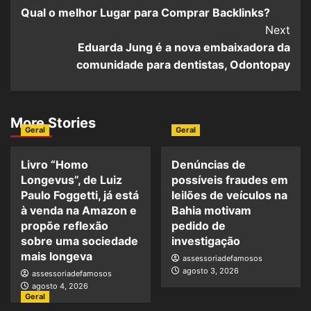
Qual o melhor Lugar para Comprar Backlinks?
Next
Eduarda Jung é a nova embaixadora da
comunidade para dentistas, Odontopay
More Stories
Geral
Geral
Livro “Homo
Denúncias de
Longevus”, de Luiz
possíveis fraudes em
Paulo Foggetti, já está
leilões de veículos na
à venda na Amazon e
Bahia motivam
propõe reflexão
pedido de
sobre uma sociedade
investigação
mais longeva
assessoriadefamosos
agosto 3, 2026
assessoriadefamosos
agosto 4, 2026
Geral