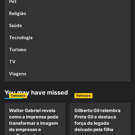
Pet
Religião
Saúde
Tecnologia
Turismo
TV
Viagens
You may have missed
Famosos
Famosos
Walter Gabriel revela
Gilberto Gil relembra
como a imprensa pode
Preta Gil e destaca
transformar a imagem
força do legado
de empresas e
deixado pela filha