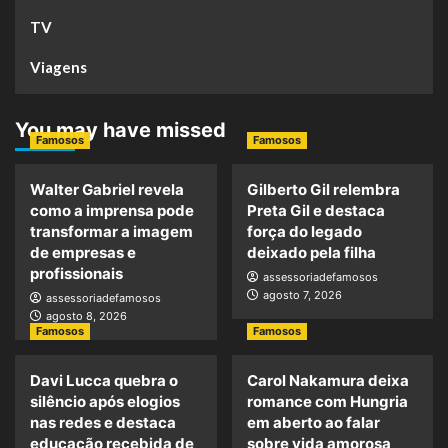
TV
Viagens
You may have missed
Famosos
Famosos
Walter Gabriel revela
Gilberto Gil relembra
como a imprensa pode
Preta Gil e destaca
transformar a imagem
força do legado
de empresas e
deixado pela filha
profissionais
assessoriadefamosos
agosto 7, 2026
assessoriadefamosos
agosto 8, 2026
Famosos
Famosos
Davi Lucca quebra o
Carol Nakamura deixa
silêncio após elogios
romance com Hungria
nas redes e destaca
em aberto ao falar
educação recebida de
sobre vida amorosa