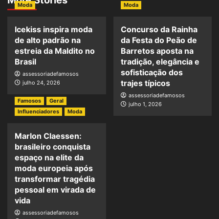
More Stories
Moda
Moda
Icekiss inspira moda
Concurso da Rainha
de alto padrão na
da Festa do Peão de
estreia da Maldito no
Barretos aposta na
Brasil
tradição, elegância e
sofisticação dos
assessoriadefamosos
trajes típicos
julho 24, 2026
assessoriadefamosos
Famosos
Geral
julho 1, 2026
Influenciadores
Moda
Marlon Claessen:
brasileiro conquista
espaço na elite da
moda europeia após
transformar tragédia
pessoal em virada de
vida
assessoriadefamosos