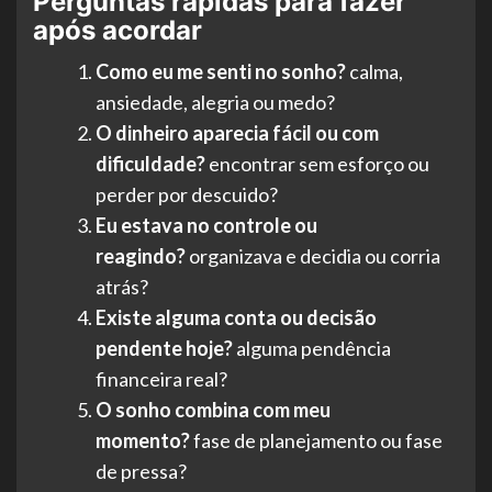
Perguntas rápidas para fazer
após acordar
Como eu me senti no sonho?
calma,
ansiedade, alegria ou medo?
O dinheiro aparecia fácil ou com
dificuldade?
encontrar sem esforço ou
perder por descuido?
Eu estava no controle ou
reagindo?
organizava e decidia ou corria
atrás?
Existe alguma conta ou decisão
pendente hoje?
alguma pendência
financeira real?
O sonho combina com meu
momento?
fase de planejamento ou fase
de pressa?