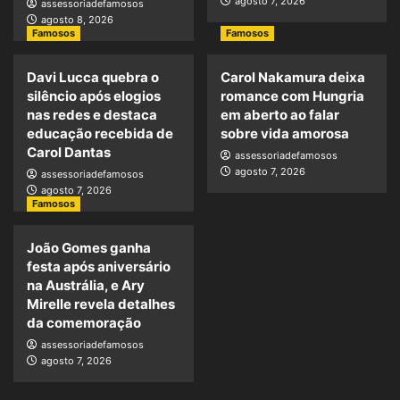
agosto 7, 2026
assessoriadefamosos
agosto 8, 2026
Famosos
Famosos
Davi Lucca quebra o
Carol Nakamura deixa
silêncio após elogios
romance com Hungria
nas redes e destaca
em aberto ao falar
educação recebida de
sobre vida amorosa
Carol Dantas
assessoriadefamosos
agosto 7, 2026
assessoriadefamosos
agosto 7, 2026
Famosos
João Gomes ganha
festa após aniversário
na Austrália, e Ary
Mirelle revela detalhes
da comemoração
assessoriadefamosos
agosto 7, 2026