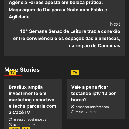
Agência Forbes aposta em beleza prática:
Maquiagem do Dia para a Noite com Estilo e
Agilidade
Next
10ª Semana Senac de Leitura traz a conexão
entre convivência e os espaços das bibliotecas,
na região de Campinas
More Stories
TV
TV
Brasilux amplia
Vale a pena ficar
investimento em
testando iptv 12 por
marketing esportivo
horas?
e fecha parceria com
assessoriadefamosos
a CazéTV
maio 12, 2026
assessoriadefamosos
julho 22, 2026