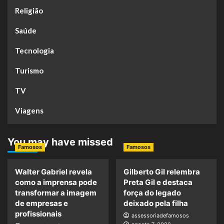
Religião
Saúde
Tecnologia
Turismo
TV
Viagens
You may have missed
Famosos
Famosos
Walter Gabriel revela
Gilberto Gil relembra
como a imprensa pode
Preta Gil e destaca
transformar a imagem
força do legado
de empresas e
deixado pela filha
profissionais
assessoriadefamosos