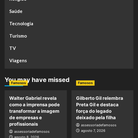
Saúde
Tecnologia
Turismo
TV
Viagens
You may have missed
Famosos
Famosos
Walter Gabriel revela
Gilberto Gil relembra
como a imprensa pode
Preta Gil e destaca
transformar a imagem
força do legado
de empresas e
deixado pela filha
profissionais
assessoriadefamosos
agosto 7, 2026
assessoriadefamosos
agosto 8, 2026