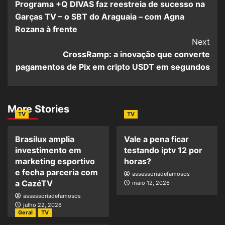
Programa +Q DIVAS faz reestreia de sucesso na
Garças TV – o SBT do Araguaia – com Agna
Rozana à frente
Next
CrossRamp: a inovação que converte
pagamentos de Pix em cripto USDT em segundos
More Stories
TV
TV
Brasilux amplia
Vale a pena ficar
investimento em
testando iptv 12 por
marketing esportivo
horas?
e fecha parceria com
assessoriadefamosos
a CazéTV
maio 12, 2026
assessoriadefamosos
julho 22, 2026
Geral
TV