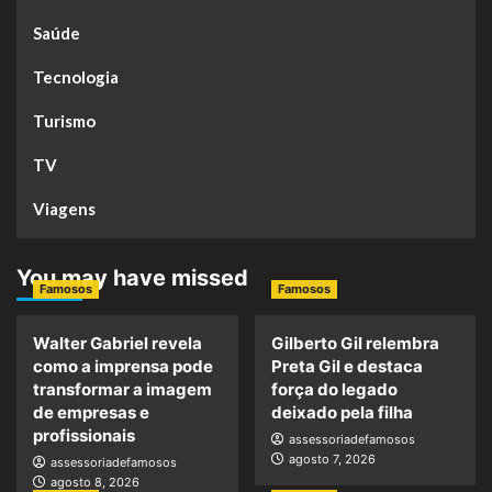
Saúde
Tecnologia
Turismo
TV
Viagens
You may have missed
Famosos
Famosos
Walter Gabriel revela
Gilberto Gil relembra
como a imprensa pode
Preta Gil e destaca
transformar a imagem
força do legado
de empresas e
deixado pela filha
profissionais
assessoriadefamosos
agosto 7, 2026
assessoriadefamosos
agosto 8, 2026