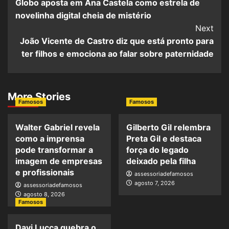
Globo aposta em Ana Castela como estrela de
novelinha digital cheia de mistério
Next
João Vicente de Castro diz que está pronto para
ter filhos e emociona ao falar sobre paternidade
More Stories
Famosos
Famosos
Walter Gabriel revela
Gilberto Gil relembra
como a imprensa
Preta Gil e destaca
pode transformar a
força do legado
imagem de empresas
deixado pela filha
e profissionais
assessoriadefamosos
agosto 7, 2026
assessoriadefamosos
agosto 8, 2026
Famosos
Davi Lucca quebra o