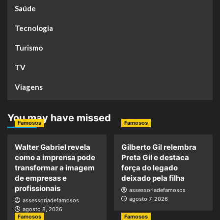
Saúde
Tecnologia
Turismo
TV
Viagens
You may have missed
Famosos
Famosos
Walter Gabriel revela
Gilberto Gil relembra
como a imprensa pode
Preta Gil e destaca
transformar a imagem
força do legado
de empresas e
deixado pela filha
profissionais
assessoriadefamosos
agosto 7, 2026
assessoriadefamosos
agosto 8, 2026
Famosos
Famosos