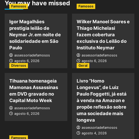
You may have missed
Famosos
Famosos
Igor Magalhães
Wilker Manoel Soares e
prestigia leilão de
Thiago Michelasi
Neymar Jr. em noite de
fazem cobertura
solidariedade em São
exclusiva do Leilão do
Paulo
Instituto Neymar
assessoriadefamosos
assessoriadefamosos
agosto 6, 2026
agosto 6, 2026
Diversos
Geral
Tihuana homenageia
Livro “Homo
Mamonas Assassinas
Longevus”, de Luiz
em DVD gravado no
Paulo Foggetti, já está
Capital Moto Week
à venda na Amazon e
propõe reflexão sobre
assessoriadefamosos
uma sociedade mais
agosto 6, 2026
longeva
assessoriadefamosos
agosto 4, 2026
Famosos