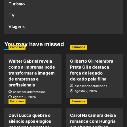
Turismo
TV
Viagens
You may have missed
Famosos
Famosos
Walter Gabriel revela
Gilberto Gil relembra
como a imprensa pode
Preta Gil e destaca
transformar a imagem
força do legado
de empresas e
deixado pela filha
profissionais
assessoriadefamosos
agosto 7, 2026
assessoriadefamosos
agosto 8, 2026
Famosos
Famosos
Davi Lucca quebra o
Carol Nakamura deixa
silêncio após elogios
romance com Hungria