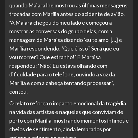
quando Maiara lhe mostrou as últimas mensagens
trocadas com Marília antes do acidente de avião.
“A Maiara chegou do meu lado e começou a
mostrar as conversas do grupo delas, com a
mensagem de Maraisa dizendo ‘eu te amo’ […] e
Marília respondendo: ‘Que é isso? Será que eu
vou morrer? Que estranho!’ E Maraisa
respondeu: ‘Não’. Eu estava olhando com
dificuldade para o telefone, ouvindo a voz da
Marília e com a cabeça tentando processar”,
contou.
O relato reforça o impacto emocional da tragédia
na vida das artistas e naqueles que conviviam de
perto com Marília, mostrando momentos íntimos e
cheios de sentimento, ainda lembrados por
amigos e colegas da cantora.