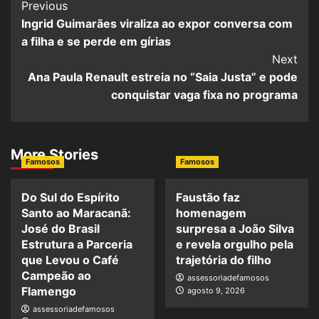
Previous
Ingrid Guimarães viraliza ao expor conversa com
a filha e se perde em gírias
Next
Ana Paula Renault estreia no “Saia Justa” e pode
conquistar vaga fixa no programa
More Stories
Famosos
Famosos
Do Sul do Espírito
Faustão faz
Santo ao Maracanã:
homenagem
José do Brasil
surpresa a João Silva
Estrutura a Parceria
e revela orgulho pela
que Levou o Café
trajetória do filho
Campeão ao
assessoriadefamosos
Flamengo
agosto 9, 2026
assessoriadefamosos