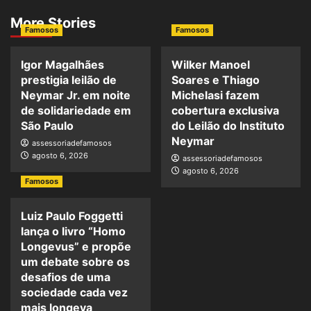
More Stories
Famosos
Famosos
Igor Magalhães
Wilker Manoel
prestigia leilão de
Soares e Thiago
Neymar Jr. em noite
Michelasi fazem
de solidariedade em
cobertura exclusiva
São Paulo
do Leilão do Instituto
Neymar
assessoriadefamosos
agosto 6, 2026
assessoriadefamosos
agosto 6, 2026
Famosos
Luiz Paulo Foggetti
lança o livro “Homo
Longevus” e propõe
um debate sobre os
desafios de uma
sociedade cada vez
mais longeva