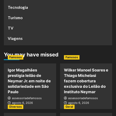
Tecnologia
Turismo
TV
Viagens
You may have missed
Famosos
Famosos
Igor Magalhães
Wilker Manoel Soares e
prestigia leilão de
Thiago Michelasi
Neymar Jr. em noite de
fazem cobertura
solidariedade em São
exclusiva do Leilão do
Paulo
Instituto Neymar
assessoriadefamosos
assessoriadefamosos
agosto 6, 2026
agosto 6, 2026
Diversos
Geral