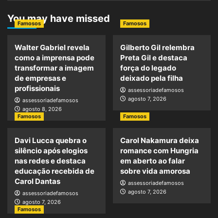
You may have missed
Famosos
Famosos
Walter Gabriel revela
Gilberto Gil relembra
como a imprensa pode
Preta Gil e destaca
transformar a imagem
força do legado
de empresas e
deixado pela filha
profissionais
assessoriadefamosos
agosto 7, 2026
assessoriadefamosos
agosto 8, 2026
Famosos
Famosos
Davi Lucca quebra o
Carol Nakamura deixa
silêncio após elogios
romance com Hungria
nas redes e destaca
em aberto ao falar
educação recebida de
sobre vida amorosa
Carol Dantas
assessoriadefamosos
agosto 7, 2026
assessoriadefamosos
agosto 7, 2026
Famosos