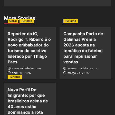
More Stories
Geral
Turismo
Turismo
Repórter do iG,
Campanha Porto de
Rodrigo T. Ribeiro é o
Galinhas Premia
novo embaixador do
2026 aposta na
turismo do coletivo
temática do futebol
liderado por Thiago
para impulsionar
Paes
vendas
assessoriadefamosos
assessoriadefamosos
abril 29, 2026
março 24, 2026
Turismo
Novo Perfil De
Imigrante: por que
brasileiros acima de
40 anos estão
dominando a rota