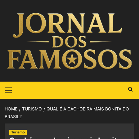
HOME
TURISMO
QUAL É A CACHOEIRA MAIS BONITA DO
BRASIL?
Turismo