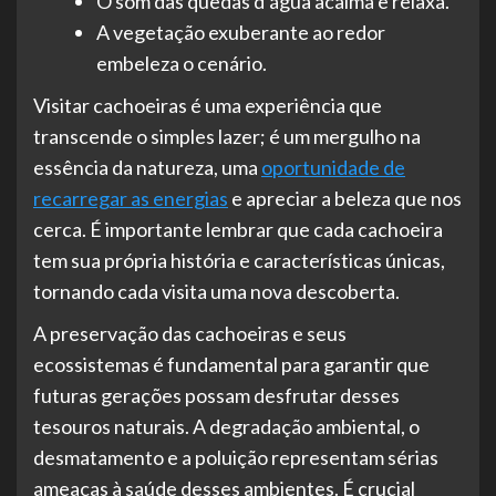
O som das quedas d’água acalma e relaxa.
A vegetação exuberante ao redor
embeleza o cenário.
Visitar cachoeiras é uma experiência que
transcende o simples lazer; é um mergulho na
essência da natureza, uma
oportunidade de
recarregar as energias
e apreciar a beleza que nos
cerca. É importante lembrar que cada cachoeira
tem sua própria história e características únicas,
tornando cada visita uma nova descoberta.
A preservação das cachoeiras e seus
ecossistemas é fundamental para garantir que
futuras gerações possam desfrutar desses
tesouros naturais. A degradação ambiental, o
desmatamento e a poluição representam sérias
ameaças à saúde desses ambientes. É crucial