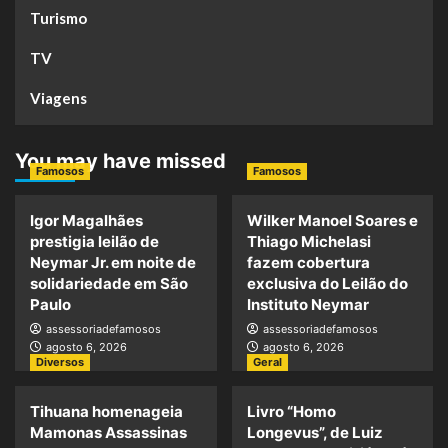
Turismo
TV
Viagens
You may have missed
Famosos
Famosos
Igor Magalhães
Wilker Manoel Soares e
prestigia leilão de
Thiago Michelasi
Neymar Jr. em noite de
fazem cobertura
solidariedade em São
exclusiva do Leilão do
Paulo
Instituto Neymar
assessoriadefamosos
assessoriadefamosos
agosto 6, 2026
agosto 6, 2026
Diversos
Geral
Tihuana homenageia
Livro “Homo
Mamonas Assassinas
Longevus”, de Luiz