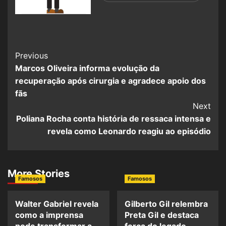
Previous
Marcos Oliveira informa evolução da
recuperação após cirurgia e agradece apoio dos
fãs
Next
Poliana Rocha conta história de ressaca intensa e
revela como Leonardo reagiu ao episódio
More Stories
Famosos
Famosos
Walter Gabriel revela
Gilberto Gil relembra
como a imprensa
Preta Gil e destaca
pode transformar a
força do legado