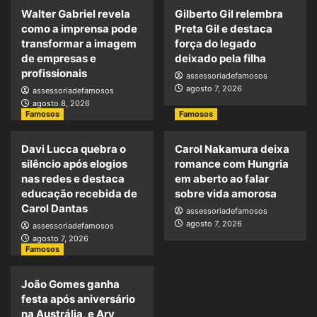
Walter Gabriel revela
Gilberto Gil relembra
como a imprensa pode
Preta Gil e destaca
transformar a imagem
força do legado
de empresas e
deixado pela filha
profissionais
assessoriadefamosos
agosto 7, 2026
assessoriadefamosos
agosto 8, 2026
Famosos
Famosos
Davi Lucca quebra o
Carol Nakamura deixa
silêncio após elogios
romance com Hungria
nas redes e destaca
em aberto ao falar
educação recebida de
sobre vida amorosa
Carol Dantas
assessoriadefamosos
agosto 7, 2026
assessoriadefamosos
agosto 7, 2026
Famosos
João Gomes ganha
festa após aniversário
na Austrália, e Ary