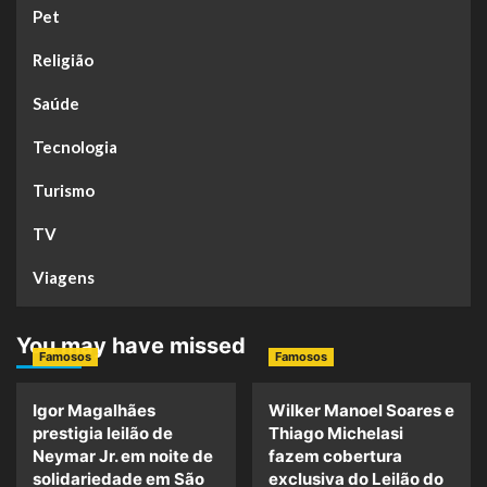
Pet
Religião
Saúde
Tecnologia
Turismo
TV
Viagens
You may have missed
Famosos
Famosos
Igor Magalhães
Wilker Manoel Soares e
prestigia leilão de
Thiago Michelasi
Neymar Jr. em noite de
fazem cobertura
solidariedade em São
exclusiva do Leilão do