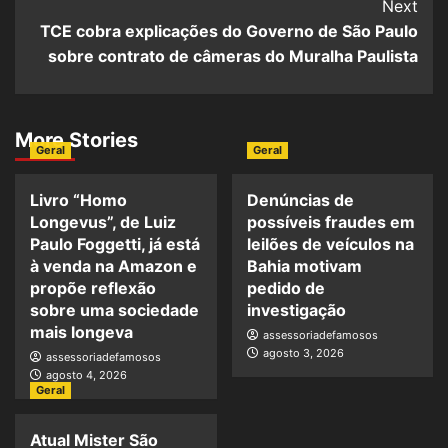
Next
TCE cobra explicações do Governo de São Paulo
sobre contrato de câmeras do Muralha Paulista
More Stories
Geral
Geral
Livro “Homo
Denúncias de
Longevus”, de Luiz
possíveis fraudes em
Paulo Foggetti, já está
leilões de veículos na
à venda na Amazon e
Bahia motivam
propõe reflexão
pedido de
sobre uma sociedade
investigação
mais longeva
assessoriadefamosos
agosto 3, 2026
assessoriadefamosos
agosto 4, 2026
Geral
Atual Mister São