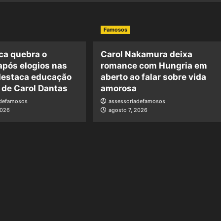
Famosos
ca quebra o
Carol Nakamura deixa
 após elogios nas
romance com Hungria em
destaca educação
aberto ao falar sobre vida
 de Carol Dantas
amorosa
adefamosos
assessoriadefamosos
2026
agosto 7, 2026