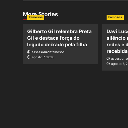
More Stories
Famosos
Famosos
Gilberto Gil relembra Preta
Davi Luc
Gil e destaca força do
silêncio
legado deixado pela filha
redes e 
recebida
assessoriadefamosos
agosto 7, 2026
assessori
agosto 7, 