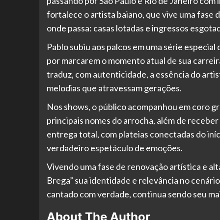
passando por São Paulo e Rio de Janeiro com 
fortalece o artista baiano, que vive uma fas
onde passa: casas lotadas e ingressos esgotad
Pablo subiu aos palcos em uma série especial
por marcarem o momento atual de sua carreir
traduz, com autenticidade, a essência do arti
melodias que atravessam gerações.
Nos shows, o público acompanhou em coro gr
principais nomes do arrocha, além de recebe
entrega total, com plateias conectadas do in
verdadeiro espetáculo de emoções.
Vivendo uma fase de renovação artística e al
Brega” sua identidade e relevância no cenário
cantado com verdade, continua sendo seu mai
About The Author