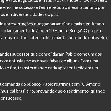
ingressos esgotados em todas as casas de shows. O feito
e de enorme sucesso e tem repetido o mesmo cenário por
os em diversas cidades do país.
 de apresentações que ganharam ainda mais significado
a: o lançamento do álbum “O Amor é Brega”. O projeto
sta, uma mistura intensa de romantismo, dor de cotovelo e
andes sucessos que consolidaram Pablo como um dos
r com entusiasmo as novas faixas do álbum. Com uma
ício ao fim, transformando cada apresentação em um
ta demanda do público, Pablo reafirma com “O Amor é
 musical brasileiro, provando que o sentimento, quando
or sucesso.