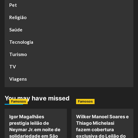
Pet
Religião
Saúde
Tecnologia
Turismo
TV
Viagens
You may have missed
Famosos
Famosos
Igor Magalhães
Wilker Manoel Soares e
prestigia leilão de
Thiago Michelasi
Neymar Jr. em noite de
fazem cobertura
solidariedade em São
exclusiva do Leilão do