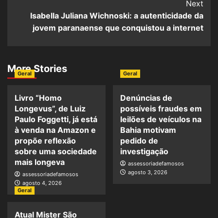
Next
Isabella Juliana Wichnoski: a autenticidade da
jovem paranaense que conquistou a internet
More Stories
Geral
Geral
Livro “Homo
Denúncias de
Longevus”, de Luiz
possíveis fraudes em
Paulo Foggetti, já está
leilões de veículos na
à venda na Amazon e
Bahia motivam
propõe reflexão
pedido de
sobre uma sociedade
investigação
mais longeva
assessoriadefamosos
agosto 3, 2026
assessoriadefamosos
agosto 4, 2026
Geral
Atual Mister São