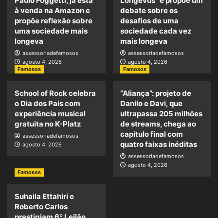
Paulo Foggetti, já está
Longevus” e propõe um
à venda na Amazon e
debate sobre os
propõe reflexão sobre
desafios de uma
uma sociedade mais
sociedade cada vez
longeva
mais longeva
assessoriadefamosos
assessoriadefamosos
agosto 4, 2026
agosto 4, 2026
Famosos
Famosos
School of Rock celebra
“Aliança”: projeto de
o Dia dos Pais com
Danilo e Davi, que
experiência musical
ultrapassa 205 milhões
gratuita no K-Platz
de streams, chega ao
capítulo final com
assessoriadefamosos
quatro faixas inéditas
agosto 4, 2026
assessoriadefamosos
agosto 4, 2026
Famosos
Suhaila Ettahiri e
Roberto Carlos
prestigiam 6º Leilão