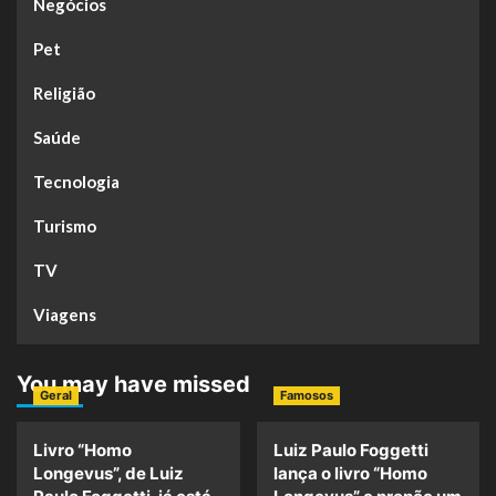
Negócios
Pet
Religião
Saúde
Tecnologia
Turismo
TV
Viagens
You may have missed
Geral
Famosos
Livro “Homo
Luiz Paulo Foggetti
Longevus”, de Luiz
lança o livro “Homo