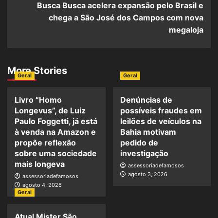
Busca Busca acelera expansão pelo Brasil e
chega a São José dos Campos com nova
megaloja
More Stories
Geral
Geral
Livro “Homo
Denúncias de
Longevus”, de Luiz
possíveis fraudes em
Paulo Foggetti, já está
leilões de veículos na
à venda na Amazon e
Bahia motivam
propõe reflexão
pedido de
sobre uma sociedade
investigação
mais longeva
assessoriadefamosos
agosto 3, 2026
assessoriadefamosos
agosto 4, 2026
Geral
Atual Mister São