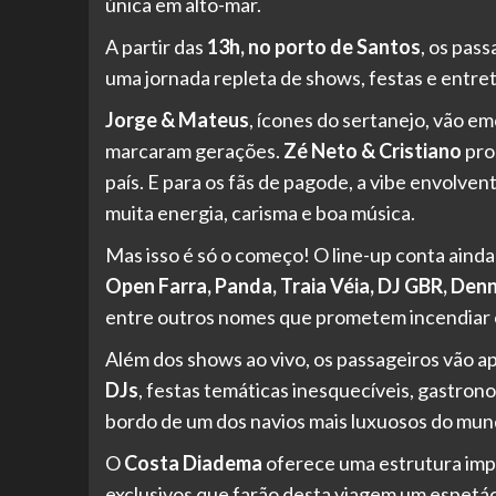
única em alto-mar.
A partir das
13h, no porto de Santos
, os pas
uma jornada repleta de shows, festas e entret
Jorge & Mateus
, ícones do sertanejo, vão e
marcaram gerações.
Zé Neto & Cristiano
pro
país. E para os fãs de pagode, a vibe envolve
muita energia, carisma e boa música.
Mas isso é só o começo! O line-up conta aind
Open Farra, Panda, Traia Véia, DJ GBR, Denni
entre outros nomes que prometem incendiar o
Além dos shows ao vivo, os passageiros vão a
DJs
, festas temáticas inesquecíveis, gastronom
bordo de um dos navios mais luxuosos do mun
O
Costa Diadema
oferece uma estrutura im
exclusivos que farão desta viagem um espetác