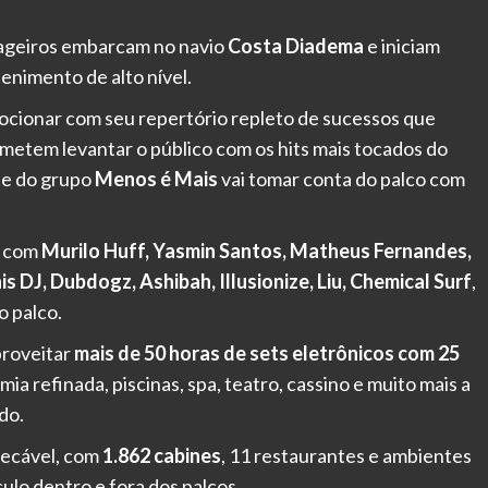
sageiros embarcam no navio
Costa Diadema
e iniciam
enimento de alto nível.
mocionar com seu repertório repleto de sucessos que
metem levantar o público com os hits mais tocados do
nte do grupo
Menos é Mais
vai tomar conta do palco com
a com
Murilo Huff, Yasmin Santos, Matheus Fernandes,
s DJ, Dubdogz, Ashibah, Illusionize, Liu, Chemical Surf
,
 palco.
proveitar
mais de 50 horas de sets eletrônicos com 25
ia refinada, piscinas, spa, teatro, cassino e muito mais a
do.
pecável, com
1.862 cabines
, 11 restaurantes e ambientes
ulo dentro e fora dos palcos.