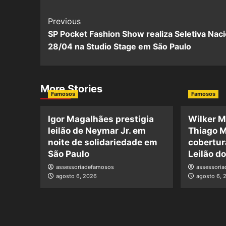
Previous
SP Pocket Fashion Show realiza Seletiva Naci
28/04 na Studio Stage em São Paulo
More Stories
Famosos
Famosos
Igor Magalhães prestigia
Wilker M
leilão de Neymar Jr. em
Thiago M
noite de solidariedade em
cobertur
São Paulo
Leilão d
assessoriadefamosos
assessori
agosto 6, 2026
agosto 6, 