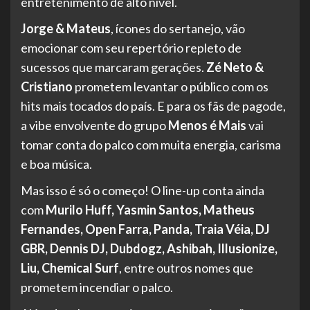
entretenimento de alto nível.
Jorge & Mateus
, ícones do sertanejo, vão
emocionar com seu repertório repleto de
sucessos que marcaram gerações.
Zé Neto &
Cristiano
prometem levantar o público com os
hits mais tocados do país. E para os fãs de pagode,
a vibe envolvente do grupo
Menos é Mais
vai
tomar conta do palco com muita energia, carisma
e boa música.
Mas isso é só o começo! O line-up conta ainda
com
Murilo Huff, Yasmin Santos, Matheus
Fernandes, Open Farra, Panda, Traia Véia, DJ
GBR, Dennis DJ, Dubdogz, Ashibah, Illusionize,
Liu, Chemical Surf
, entre outros nomes que
prometem incendiar o palco.