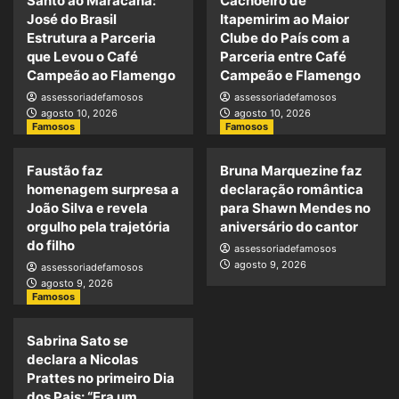
Santo ao Maracanã:
Cachoeiro de
José do Brasil
Itapemirim ao Maior
Estrutura a Parceria
Clube do País com a
que Levou o Café
Parceria entre Café
Campeão ao Flamengo
Campeão e Flamengo
assessoriadefamosos
assessoriadefamosos
agosto 10, 2026
agosto 10, 2026
Famosos
Famosos
Faustão faz
Bruna Marquezine faz
homenagem surpresa a
declaração romântica
João Silva e revela
para Shawn Mendes no
orgulho pela trajetória
aniversário do cantor
do filho
assessoriadefamosos
agosto 9, 2026
assessoriadefamosos
agosto 9, 2026
Famosos
Sabrina Sato se
declara a Nicolas
Prattes no primeiro Dia
dos Pais: “Era um