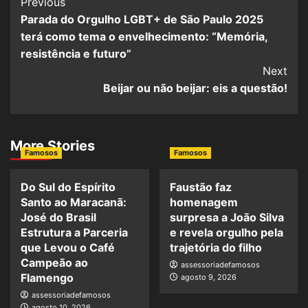
Previous
Parada do Orgulho LGBT+ de São Paulo 2025
terá como tema o envelhecimento: “Memória,
resistência e futuro”
Next
Beijar ou não beijar: eis a questão!
More Stories
Famosos
Famosos
Do Sul do Espírito
Faustão faz
Santo ao Maracanã:
homenagem
José do Brasil
surpresa a João Silva
Estrutura a Parceria
e revela orgulho pela
que Levou o Café
trajetória do filho
Campeão ao
assessoriadefamosos
Flamengo
agosto 9, 2026
assessoriadefamosos
agosto 10, 2026