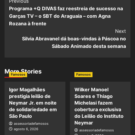
Previous
Programa +Q DIVAS faz reestreia de sucesso na
Garças TV – o SBT do Araguaia – com Agna
Rozana à frente
Next
Silvia Abravanel dá boas-vindas à Páscoa no
Sábado Animado desta semana
More Stories
Famosos
Famosos
Igor Magalhães
Wilker Manoel
prestigia leilão de
Soares e Thiago
Neymar Jr. em noite
Michelasi fazem
de solidariedade em
cobertura exclusiva
São Paulo
do Leilão do Instituto
Neymar
assessoriadefamosos
agosto 6, 2026
assessoriadefamosos