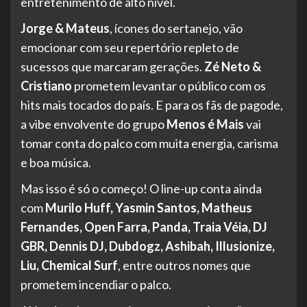
entretenimento de alto nível.
Jorge & Mateus
, ícones do sertanejo, vão
emocionar com seu repertório repleto de
sucessos que marcaram gerações.
Zé Neto &
Cristiano
prometem levantar o público com os
hits mais tocados do país. E para os fãs de pagode,
a vibe envolvente do grupo
Menos é Mais
vai
tomar conta do palco com muita energia, carisma
e boa música.
Mas isso é só o começo! O line-up conta ainda
com
Murilo Huff, Yasmin Santos, Matheus
Fernandes, Open Farra, Panda, Traia Véia, DJ
GBR, Dennis DJ, Dubdogz, Ashibah, Illusionize,
Liu, Chemical Surf
, entre outros nomes que
prometem incendiar o palco.