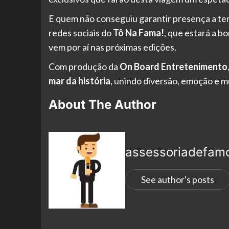
E quem não conseguiu garantir presença a 
redes sociais do
Tô Na Fama!
, que estará a b
vem por aí nas próximas edições.
Com produção da
On Board Entretenimento
mar da história
, unindo diversão, emoção e mu
About The Author
assessoriadefam
See author's posts