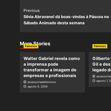
Previous
Silvia Abravanel dá boas-vindas à Páscoa no
Sábado Animado desta semana
More Stories
Famosos
Famosos
Walter Gabriel revela como
Gilberto
a imprensa pode
Gil e de
transformar a imagem de
legado d
empresas e profissionais
assessori
agosto 7, 
assessoriadefamosos
agosto 8, 2026