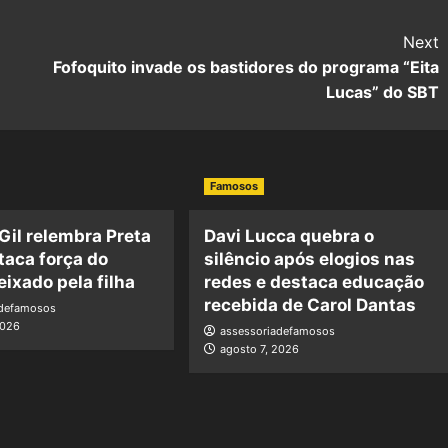
Next
Fofoquito invade os bastidores do programa “Eita
Lucas” do SBT
Famosos
 Gil relembra Preta
Davi Lucca quebra o
staca força do
silêncio após elogios nas
eixado pela filha
redes e destaca educação
recebida de Carol Dantas
adefamosos
2026
assessoriadefamosos
agosto 7, 2026