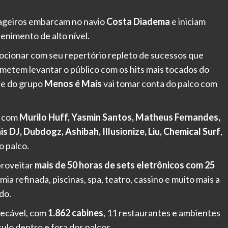
sageiros embarcam no navio
Costa Diadema
e iniciam
enimento de alto nível.
mocionar com seu repertório repleto de sucessos que
metem levantar o público com os hits mais tocados do
nte do grupo
Menos é Mais
vai tomar conta do palco com
a com
Murilo Huff, Yasmin Santos, Matheus Fernandes,
s DJ, Dubdogz, Ashibah, Illusionize, Liu, Chemical Surf
,
 palco.
proveitar
mais de 50 horas de sets eletrônicos com 25
ia refinada, piscinas, spa, teatro, cassino e muito mais a
do.
pecável, com
1.862 cabines
, 11 restaurantes e ambientes
ulo dentro e fora dos palcos.