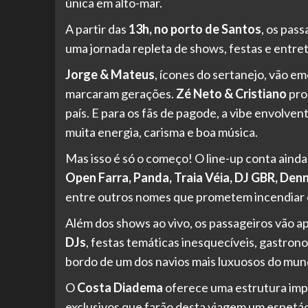
única em alto-mar.
A partir das
13h, no porto de Santos
, os pas
uma jornada repleta de shows, festas e entret
Jorge & Mateus
, ícones do sertanejo, vão e
marcaram gerações.
Zé Neto & Cristiano
pro
país. E para os fãs de pagode, a vibe envolve
muita energia, carisma e boa música.
Mas isso é só o começo! O line-up conta aind
Open Farra, Panda, Traia Véia, DJ GBR, Denni
entre outros nomes que prometem incendiar o
Além dos shows ao vivo, os passageiros vão a
DJs
, festas temáticas inesquecíveis, gastronom
bordo de um dos navios mais luxuosos do mun
O
Costa Diadema
oferece uma estrutura im
exclusivos que farão desta viagem um espetác