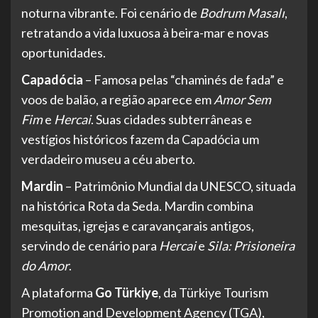
noturna vibrante. Foi cenário de
Bodrum Masalı
,
retratando a vida luxuosa à beira-mar e novas
oportunidades.
Capadócia
– Famosa pelas “chaminés de fada” e
voos de balão, a região aparece em
Amor Sem
Fim
e
Hercai
. Suas cidades subterrâneas e
vestígios históricos fazem da Capadócia um
verdadeiro museu a céu aberto.
Mardin
– Patrimônio Mundial da UNESCO, situada
na histórica Rota da Seda. Mardin combina
mesquitas, igrejas e caravançarais antigos,
servindo de cenário para
Hercai
e
Sila: Prisioneira
do Amor
.
A plataforma
Go Türkiye
, da Türkiye Tourism
Promotion and Development Agency (TGA),