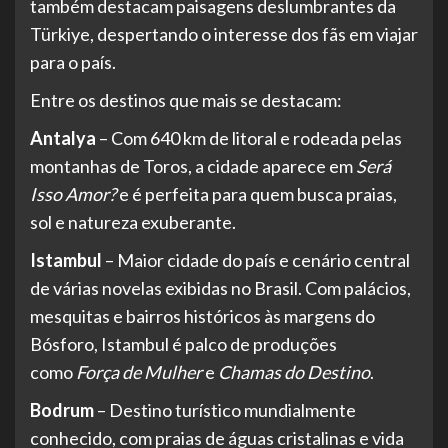
também destacam paisagens deslumbrantes da
Türkiye, despertando o interesse dos fãs em viajar
para o país.
Entre os destinos que mais se destacam:
Antalya
– Com 640 km de litoral e rodeada pelas
montanhas de Toros, a cidade aparece em
Será
Isso Amor?
e é perfeita para quem busca praias,
sol e natureza exuberante.
Istambul
– Maior cidade do país e cenário central
de várias novelas exibidas no Brasil. Com palácios,
mesquitas e bairros históricos às margens do
Bósforo, Istambul é palco de produções
como
Força de Mulher
e
Chamas do Destino
.
Bodrum
– Destino turístico mundialmente
conhecido, com praias de águas cristalinas e vida