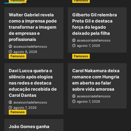
Famosos
Famosos
Walter Gabriel revela
Gilberto Gil relembra
como a imprensa pode
Preta Gil e destaca
transformar a imagem
força do legado
de empresas e
deixado pela filha
profissionais
assessoriadefamosos
agosto 7, 2026
assessoriadefamosos
agosto 8, 2026
Famosos
Famosos
Davi Lucca quebra o
Carol Nakamura deixa
silêncio após elogios
romance com Hungria
nas redes e destaca
em aberto ao falar
educação recebida de
sobre vida amorosa
Carol Dantas
assessoriadefamosos
agosto 7, 2026
assessoriadefamosos
agosto 7, 2026
Famosos
João Gomes ganha