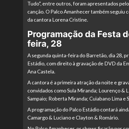
Tudo”, entre outros, foram apresentados pelo
canção. O Palco Amanhecer também seguiu com
da cantora Lorena Cristine.
Programação da Festa do
feira, 28
A segunda quinta-feira do Barretão, dia 28,
Estádio, com direito à gravação de DVD da Em
Ana Castela.
A cantora é a primeira atração da noite e gr
convidados como Sula Miranda; Lourenço & L
Sampaio; Roberta Miranda; Cuiabano Lima e S
A programação do Palco Estádio contará ainda
Camargo & Luciano e Clayton & Romário.
No Palco Amanhecer, os shows ficarão por con