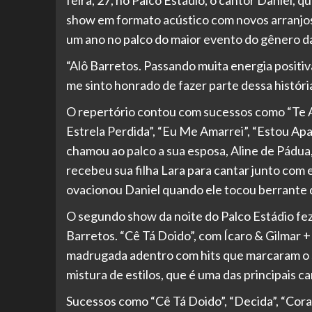
feira, 27, no Palco Estádio, o cantor Daniel
show em formato acústico com novos arranjos p
um ano no palco do maior evento do gênero da
“Alô Barretos. Passando muita energia positiva
me sinto honrado de fazer parte dessa história
O repertório contou com sucessos como “Te Am
Estrela Perdida”, “Eu Me Amarrei”, “Estou Apa
chamou ao palco a sua esposa, Aline de Pádua
recebeu sua filha Lara para cantar junto com el
ovacionou Daniel quando ele tocou berrante 
O segundo show da noite do Palco Estádio fez
Barretos. “Cê Tá Doido”, com Ícaro & Gilmar
madrugada adentro com hits que marcaram o 
mistura de estilos, que é uma das principais ca
Sucessos como “Cê Tá Doido”, “Decida”, “Cora