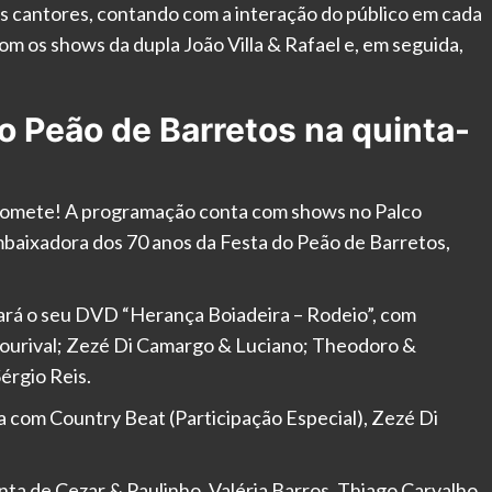
s cantores, contando com a interação do público em cada
 os shows da dupla João Villa & Rafael e, em seguida,
 Peão de Barretos na quinta-
 promete! A programação conta com shows no Palco
baixadora dos 70 anos da Festa do Peão de Barretos,
avará o seu DVD “Herança Boiadeira – Rodeio”, com
ourival; Zezé Di Camargo & Luciano; Theodoro &
érgio Reis.
 com Country Beat (Participação Especial), Zezé Di
ta de Cezar & Paulinho, Valéria Barros, Thiago Carvalho,