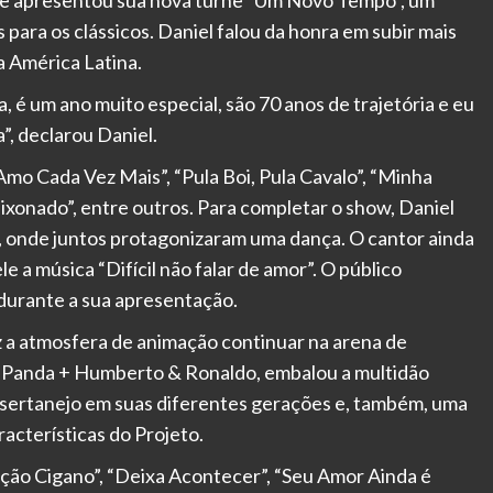
, que apresentou sua nova turnê “Um Novo Tempo”, um
ara os clássicos. Daniel falou da honra em subir mais
 América Latina.
, é um ano muito especial, são 70 anos de trajetória e eu
”, declarou Daniel.
o Cada Vez Mais”, “Pula Boi, Pula Cavalo”, “Minha
ixonado”, entre outros. Para completar o show, Daniel
, onde juntos protagonizaram uma dança. O cantor ainda
e a música “Difícil não falar de amor”. O público
durante a sua apresentação.
 a atmosfera de animação continuar na arena de
 + Panda + Humberto & Ronaldo, embalou a multidão
sertanejo em suas diferentes gerações e, também, uma
racterísticas do Projeto.
ção Cigano”, “Deixa Acontecer”, “Seu Amor Ainda é