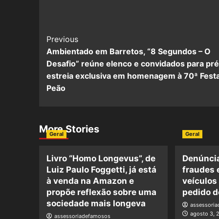
Previous
Ambientado em Barretos, “8 Segundos – O
Desafio” reúne elenco e convidados para pré
estreia exclusiva em homenagem à 70ª Fest
Peão
More Stories
Geral
Geral
Livro “Homo Longevus”, de
Denúncia
Luiz Paulo Foggetti, já está
fraudes 
à venda na Amazon e
veículos
propõe reflexão sobre uma
pedido d
sociedade mais longeva
assessori
agosto 3, 
assessoriadefamosos