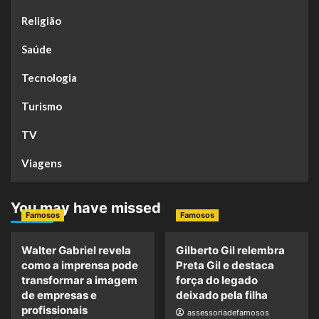
Religião
Saúde
Tecnologia
Turismo
TV
Viagens
You may have missed
Famosos
Famosos
Walter Gabriel revela
Gilberto Gil relembra
como a imprensa pode
Preta Gil e destaca
transformar a imagem
força do legado
de empresas e
deixado pela filha
profissionais
assessoriadefamosos