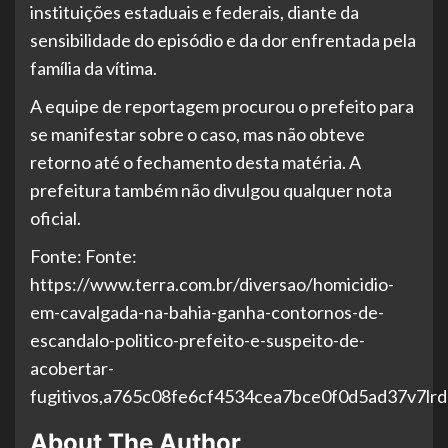
instituições estaduais e federais, diante da
sensibilidade do episódio e da dor enfrentada pela
família da vítima.
A equipe de reportagem procurou o prefeito para
se manifestar sobre o caso, mas não obteve
retorno até o fechamento desta matéria. A
prefeitura também não divulgou qualquer nota
oficial.
Fonte: Fonte:
https://www.terra.com.br/diversao/homicidio-
em-cavalgada-na-bahia-ganha-contornos-de-
escandalo-politico-prefeito-e-suspeito-de-
acobertar-
fugitivos,a765c08fe6cf4534cea7bce0f0d5ad37v7lrdq
About The Author