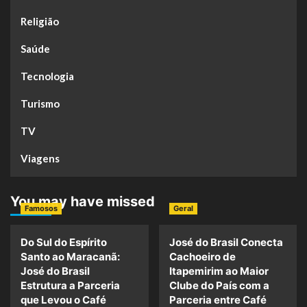
Religião
Saúde
Tecnologia
Turismo
TV
Viagens
You may have missed
Famosos
Geral
Do Sul do Espírito
José do Brasil Conecta
Santo ao Maracanã:
Cachoeiro de
José do Brasil
Itapemirim ao Maior
Estrutura a Parceria
Clube do País com a
que Levou o Café
Parceria entre Café