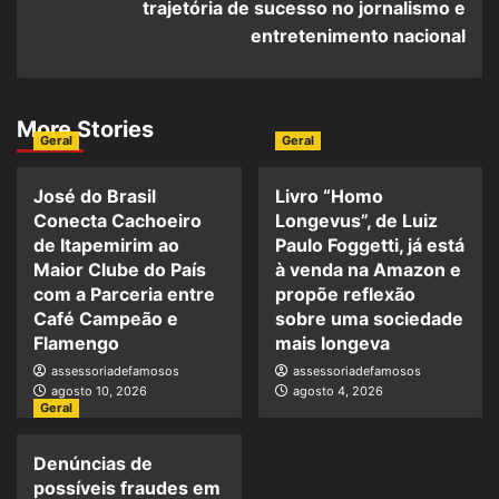
trajetória de sucesso no jornalismo e
entretenimento nacional
More Stories
Geral
Geral
José do Brasil
Livro “Homo
Conecta Cachoeiro
Longevus”, de Luiz
de Itapemirim ao
Paulo Foggetti, já está
Maior Clube do País
à venda na Amazon e
com a Parceria entre
propõe reflexão
Café Campeão e
sobre uma sociedade
Flamengo
mais longeva
assessoriadefamosos
assessoriadefamosos
agosto 10, 2026
agosto 4, 2026
Geral
Denúncias de
possíveis fraudes em