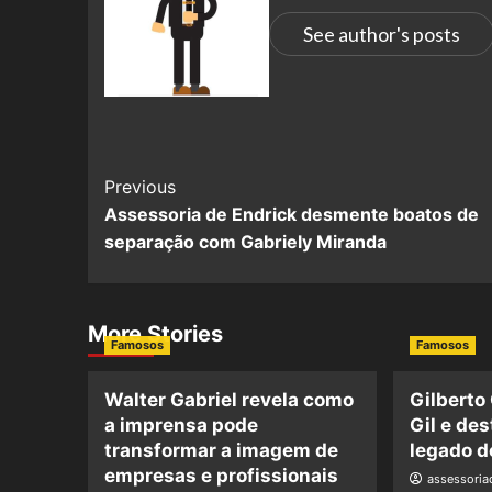
See author's posts
Previous
Assessoria de Endrick desmente boatos de
separação com Gabriely Miranda
More Stories
Famosos
Famosos
Walter Gabriel revela como
Gilberto
a imprensa pode
Gil e de
transformar a imagem de
legado d
empresas e profissionais
assessori