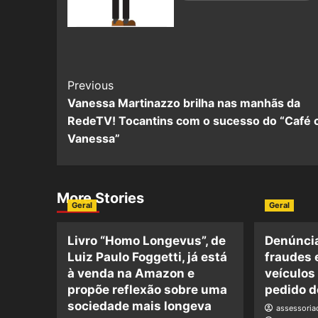
Previous
Vanessa Martinazzo brilha nas manhãs da
RedeTV! Tocantins com o sucesso do “Café
Vanessa”
More Stories
Geral
Geral
Livro “Homo Longevus”, de
Denúncia
Luiz Paulo Foggetti, já está
fraudes 
à venda na Amazon e
veículos
propõe reflexão sobre uma
pedido d
sociedade mais longeva
assessori