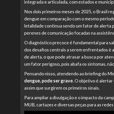
integrada e articulada, com estados e municípi
Nos dois primeiros meses de 2025, o Brasil r
dengue em comparação com o mesmo período d
letalidade continua sendo um fator de alerta 
perenes de comunicação focadas na assistênc
O diagnóstico precoce é fundamental para salv
dos desafios centrais a serem enfrentados é 
de alerta, o que pode atrasar a busca por at
um fator perigoso, pois abafa os sintomas, não
Pensando nisso, atendendo ao briefing do Min
dengue, pode ser grave
. O objetivo é alerta
assim que surgirem os primeiros sinais.
Para ampliar a divulgação e o impacto da cam
MUB, cartazes e diversas peças para as redes 