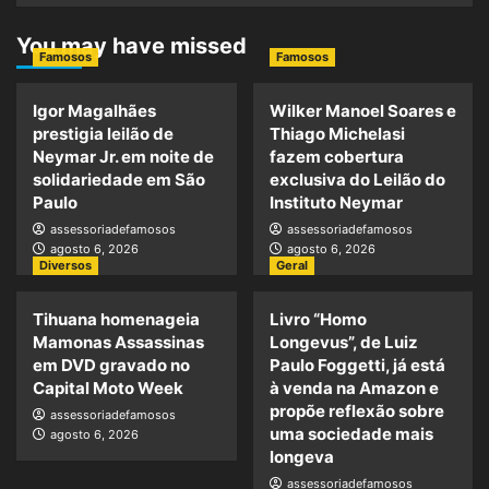
You may have missed
Famosos
Famosos
Igor Magalhães
Wilker Manoel Soares e
prestigia leilão de
Thiago Michelasi
Neymar Jr. em noite de
fazem cobertura
solidariedade em São
exclusiva do Leilão do
Paulo
Instituto Neymar
assessoriadefamosos
assessoriadefamosos
agosto 6, 2026
agosto 6, 2026
Diversos
Geral
Tihuana homenageia
Livro “Homo
Mamonas Assassinas
Longevus”, de Luiz
em DVD gravado no
Paulo Foggetti, já está
Capital Moto Week
à venda na Amazon e
propõe reflexão sobre
assessoriadefamosos
uma sociedade mais
agosto 6, 2026
longeva
assessoriadefamosos