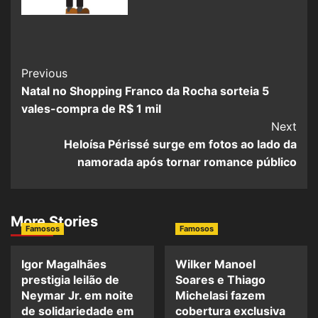
Previous
Natal no Shopping Franco da Rocha sorteia 5
vales-compra de R$ 1 mil
Next
Heloísa Périssé surge em fotos ao lado da
namorada após tornar romance público
More Stories
Famosos
Famosos
Igor Magalhães
Wilker Manoel
prestigia leilão de
Soares e Thiago
Neymar Jr. em noite
Michelasi fazem
de solidariedade em
cobertura exclusiva